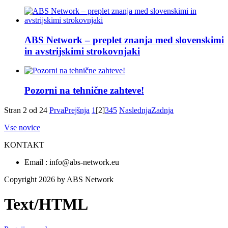
ABS Network – preplet znanja med slovenskimi
in avstrijskimi strokovnjaki
Pozorni na tehnične zahteve!
Stran 2 od 24
Prva
Prejšnja
1
[2]
3
4
5
Naslednja
Zadnja
Vse novice
KONTAKT
Email : info@abs-network.eu
Copyright 2026 by ABS Network
Text/HTML