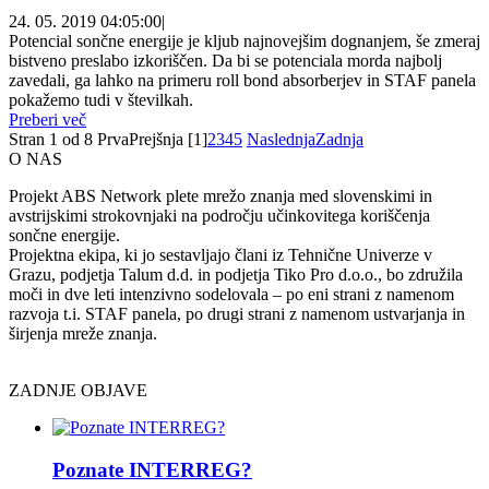
24. 05. 2019 04:05:00
|
Potencial sončne energije je kljub najnovejšim dognanjem, še zmeraj
bistveno preslabo izkoriščen. Da bi se potenciala morda najbolj
zavedali, ga lahko na primeru roll bond absorberjev in STAF panela
pokažemo tudi v številkah.
Preberi več
Stran 1 od 8
Prva
Prejšnja
[1]
2
3
4
5
Naslednja
Zadnja
O NAS
Projekt ABS Network plete mrežo znanja med slovenskimi in
avstrijskimi strokovnjaki na področju učinkovitega koriščenja
sončne energije.
Projektna ekipa, ki jo sestavljajo člani iz Tehnične Univerze v
Grazu, podjetja Talum d.d. in podjetja Tiko Pro d.o.o., bo združila
moči in dve leti intenzivno sodelovala – po eni strani z namenom
razvoja t.i. STAF panela, po drugi strani z namenom ustvarjanja in
širjenja mreže znanja.
ZADNJE OBJAVE
Poznate INTERREG?