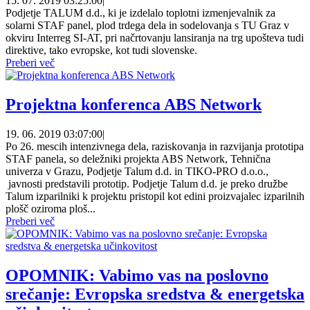
15. 07. 2019 03:25:00
|
Podjetje TALUM d.d., ki je izdelalo toplotni izmenjevalnik za
solarni STAF panel, plod trdega dela in sodelovanja s TU Graz v
okviru Interreg SI-AT, pri načrtovanju lansiranja na trg upošteva tudi
direktive, tako evropske, kot tudi slovenske.
Preberi več
Projektna konferenca ABS Network
19. 06. 2019 03:07:00
|
Po 26. mescih intenzivnega dela, raziskovanja in razvijanja prototipa
STAF panela, so deležniki projekta ABS Network, Tehnična
univerza v Grazu, Podjetje Talum d.d. in TIKO-PRO d.o.o.,
javnosti predstavili prototip. Podjetje Talum d.d. je preko družbe
Talum izparilniki k projektu pristopil kot edini proizvajalec izparilnih
plošč oziroma ploš...
Preberi več
OPOMNIK: Vabimo vas na poslovno
srečanje: Evropska sredstva & energetska