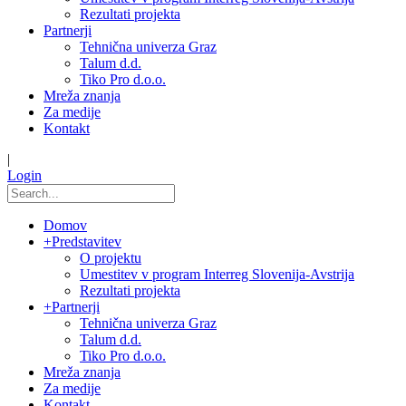
Rezultati projekta
Partnerji
Tehnična univerza Graz
Talum d.d.
Tiko Pro d.o.o.
Mreža znanja
Za medije
Kontakt
|
Login
Domov
+
Predstavitev
O projektu
Umestitev v program Interreg Slovenija-Avstrija
Rezultati projekta
+
Partnerji
Tehnična univerza Graz
Talum d.d.
Tiko Pro d.o.o.
Mreža znanja
Za medije
Kontakt