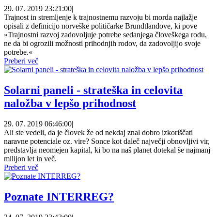
29. 07. 2019 23:21:00
|
Trajnost in stremljenje k trajnostnemu razvoju bi morda najlažje
opisali z definicijo norveške političarke Brundtlandove, ki pove
»Trajnostni razvoj zadovoljuje potrebe sedanjega človeškega rodu,
ne da bi ogrozili možnosti prihodnjih rodov, da zadovoljijo svoje
potrebe.«
Preberi več
Solarni paneli - strateška in celovita
naložba v lepšo prihodnost
29. 07. 2019 06:46:00
|
Ali ste vedeli, da je človek že od nekdaj znal dobro izkoriščati
naravne potenciale oz. vire? Sonce kot daleč največji obnovljivi vir,
predstavlja neomejen kapital, ki bo na naš planet dotekal še najmanj
milijon let in več.
Preberi več
Poznate INTERREG?