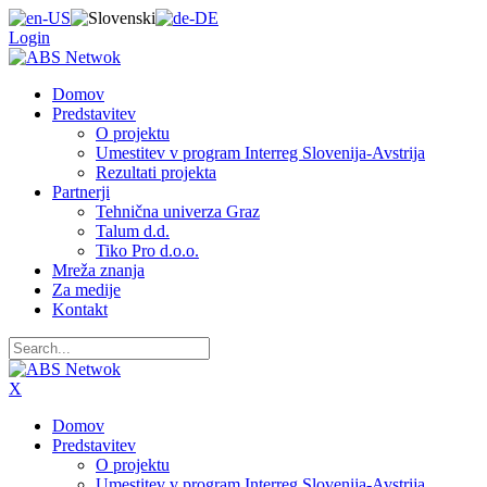
Login
Domov
Predstavitev
O projektu
Umestitev v program Interreg Slovenija-Avstrija
Rezultati projekta
Partnerji
Tehnična univerza Graz
Talum d.d.
Tiko Pro d.o.o.
Mreža znanja
Za medije
Kontakt
X
Domov
Predstavitev
O projektu
Umestitev v program Interreg Slovenija-Avstrija