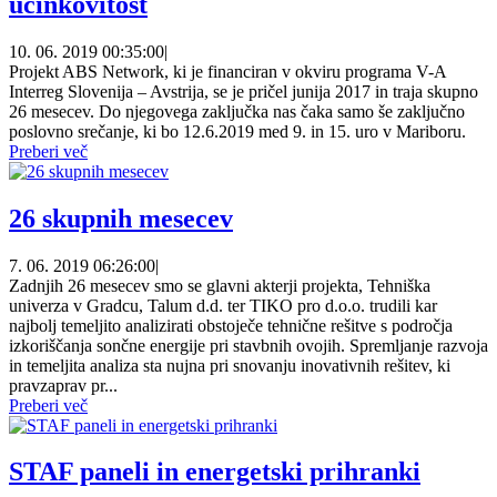
učinkovitost
10. 06. 2019 00:35:00
|
Projekt ABS Network, ki je financiran v okviru programa V-A
Interreg Slovenija – Avstrija, se je pričel junija 2017 in traja skupno
26 mesecev. Do njegovega zaključka nas čaka samo še zaključno
poslovno srečanje, ki bo 12.6.2019 med 9. in 15. uro v Mariboru.
Preberi več
26 skupnih mesecev
7. 06. 2019 06:26:00
|
Zadnjih 26 mesecev smo se glavni akterji projekta, Tehniška
univerza v Gradcu, Talum d.d. ter TIKO pro d.o.o. trudili kar
najbolj temeljito analizirati obstoječe tehnične rešitve s področja
izkoriščanja sončne energije pri stavbnih ovojih. Spremljanje razvoja
in temeljita analiza sta nujna pri snovanju inovativnih rešitev, ki
pravzaprav pr...
Preberi več
STAF paneli in energetski prihranki