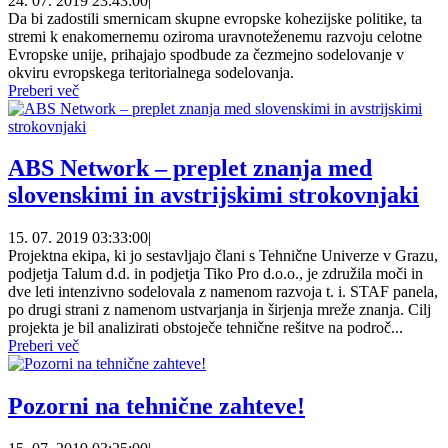
24. 07. 2019 23:43:00
|
Da bi zadostili smernicam skupne evropske kohezijske politike, ta
stremi k enakomernemu oziroma uravnoteženemu razvoju celotne
Evropske unije, prihajajo spodbude za čezmejno sodelovanje v
okviru evropskega teritorialnega sodelovanja.
Preberi več
ABS Network – preplet znanja med
slovenskimi in avstrijskimi strokovnjaki
15. 07. 2019 03:33:00
|
Projektna ekipa, ki jo sestavljajo člani s Tehnične Univerze v Grazu,
podjetja Talum d.d. in podjetja Tiko Pro d.o.o., je združila moči in
dve leti intenzivno sodelovala z namenom razvoja t. i. STAF panela,
po drugi strani z namenom ustvarjanja in širjenja mreže znanja. Cilj
projekta je bil analizirati obstoječe tehnične rešitve na področ...
Preberi več
Pozorni na tehnične zahteve!