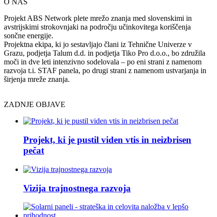
O NAS
Projekt ABS Network plete mrežo znanja med slovenskimi in
avstrijskimi strokovnjaki na področju učinkovitega koriščenja
sončne energije.
Projektna ekipa, ki jo sestavljajo člani iz Tehnične Univerze v
Grazu, podjetja Talum d.d. in podjetja Tiko Pro d.o.o., bo združila
moči in dve leti intenzivno sodelovala – po eni strani z namenom
razvoja t.i. STAF panela, po drugi strani z namenom ustvarjanja in
širjenja mreže znanja.
ZADNJE OBJAVE
Projekt, ki je pustil viden vtis in neizbrisen
pečat
Vizija trajnostnega razvoja