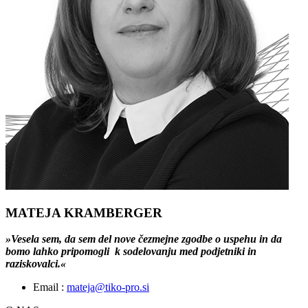
MATEJA KRAMBERGER
»Vesela sem, da sem del nove čezmejne zgodbe o uspehu in da
bomo lahko pripomogli k sodelovanju med podjetniki in
raziskovalci.«
Email :
mateja@tiko-pro.si