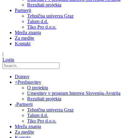
Rezultati projekta
Partnerji
Tehnična univerza Graz
Talum d.d.
Tiko Pro d.o.o.
Mreža znanja
Za medije
Kontakt
|
Login
Domov
+
Predstavitev
O projektu
Umestitev v program Interreg Slovenija-Avstrija
Rezultati projekta
-
Partnerji
Tehnična univerza Graz
Talum d.d.
Tiko Pro d.o.o.
Mreža znanja
Za medije
Kontakt