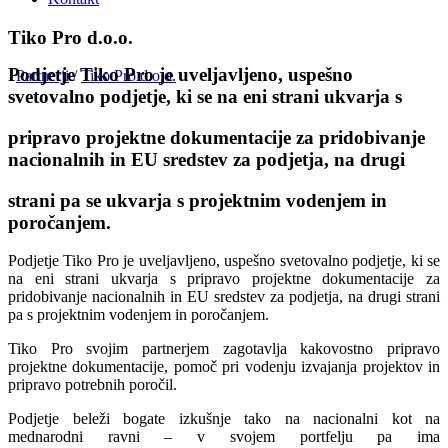
Tiko Pro d.o.o.
Podjetje Tiko Pro je uveljavljeno, uspešno
Partnerji
/
Tiko Pro d.o.o.
svetovalno podjetje, ki se na eni strani ukvarja s
pripravo projektne dokumentacije za pridobivanje
nacionalnih in EU sredstev za podjetja, na drugi
strani pa se ukvarja s projektnim vodenjem in
poročanjem.
Podjetje Tiko Pro je uveljavljeno, uspešno svetovalno podjetje, ki se
na eni strani ukvarja s pripravo projektne dokumentacije za
pridobivanje nacionalnih in EU sredstev za podjetja, na drugi strani
pa s projektnim vodenjem in poročanjem.
Tiko Pro svojim partnerjem zagotavlja kakovostno pripravo
projektne dokumentacije, pomoč pri vodenju izvajanja projektov in
pripravo potrebnih poročil.
Podjetje beleži bogate izkušnje tako na nacionalni kot na
mednarodni ravni – v svojem portfelju pa ima