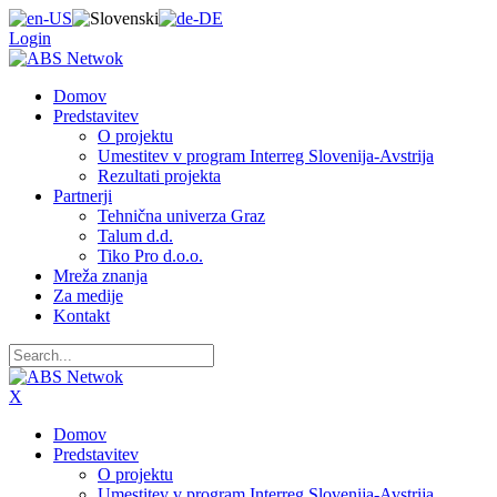
Login
Domov
Predstavitev
O projektu
Umestitev v program Interreg Slovenija-Avstrija
Rezultati projekta
Partnerji
Tehnična univerza Graz
Talum d.d.
Tiko Pro d.o.o.
Mreža znanja
Za medije
Kontakt
X
Domov
Predstavitev
O projektu
Umestitev v program Interreg Slovenija-Avstrija