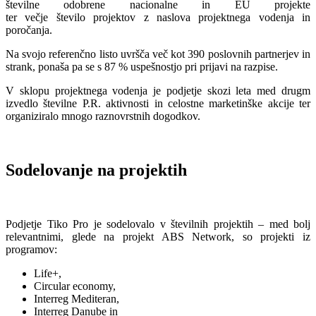
številne odobrene nacionalne in EU projekte
ter večje število projektov z naslova projektnega vodenja in
poročanja.
Na svojo referenčno listo uvršča več kot 390 poslovnih partnerjev in
strank, ponaša pa se s 87 % uspešnostjo pri prijavi na razpise.
V sklopu projektnega vodenja je podjetje skozi leta med drugm
izvedlo številne P.R. aktivnosti in celostne marketinške akcije ter
organiziralo mnogo raznovrstnih dogodkov.
Sodelovanje na projektih
Podjetje Tiko Pro je sodelovalo v številnih projektih – med bolj
relevantnimi, glede na projekt ABS Network, so projekti iz
programov:
Life+,
Circular economy,
Interreg Mediteran,
Interreg Danube in