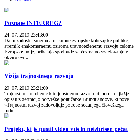
Poznate INTERREG?
24. 07. 2019 23:43:00
Da bi zadostili smernicam skupne evropske kohezijske politike, ta
stremi k enakomernemu oziroma uravnoteženemu razvoju celotne
Evropske unije, prihajajo spodbude za čezmejno sodelovanje v
okviru evr...
Vizija trajnostnega razvoja
29. 07. 2019 23:21:00
Trajnost in stremljenje k trajnostnemu razvoju bi morda najlažje
opisali z definicijo norveške političarke Brundtlandove, ki pove
»Trajnostni razvoj zadovoljuje potrebe sedanjega človeškega
rodu,...
Projekt, ki je pustil viden vtis in neizbrisen pečat