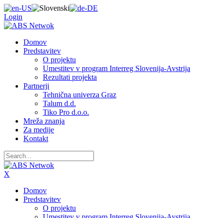
Login
Domov
Predstavitev
O projektu
Umestitev v program Interreg Slovenija-Avstrija
Rezultati projekta
Partnerji
Tehnična univerza Graz
Talum d.d.
Tiko Pro d.o.o.
Mreža znanja
Za medije
Kontakt
X
Domov
Predstavitev
O projektu
Umestitev v program Interreg Slovenija-Avstrija