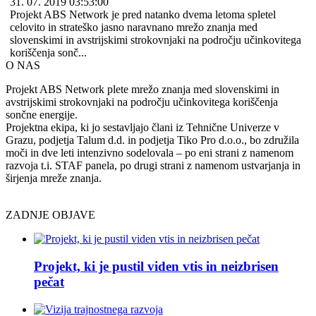
31. 07. 2019 03:53:00
Projekt ABS Network je pred natanko dvema letoma spletel
celovito in strateško jasno naravnano mrežo znanja med
slovenskimi in avstrijskimi strokovnjaki na področju učinkovitega
koriščenja sonč...
O NAS
Projekt ABS Network plete mrežo znanja med slovenskimi in
avstrijskimi strokovnjaki na področju učinkovitega koriščenja
sončne energije.
Projektna ekipa, ki jo sestavljajo člani iz Tehnične Univerze v
Grazu, podjetja Talum d.d. in podjetja Tiko Pro d.o.o., bo združila
moči in dve leti intenzivno sodelovala – po eni strani z namenom
razvoja t.i. STAF panela, po drugi strani z namenom ustvarjanja in
širjenja mreže znanja.
ZADNJE OBJAVE
Projekt, ki je pustil viden vtis in neizbrisen
pečat