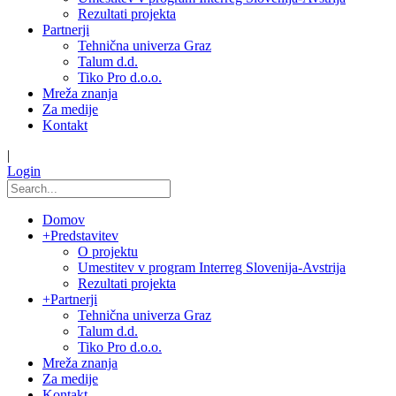
Rezultati projekta
Partnerji
Tehnična univerza Graz
Talum d.d.
Tiko Pro d.o.o.
Mreža znanja
Za medije
Kontakt
|
Login
Domov
+
Predstavitev
O projektu
Umestitev v program Interreg Slovenija-Avstrija
Rezultati projekta
+
Partnerji
Tehnična univerza Graz
Talum d.d.
Tiko Pro d.o.o.
Mreža znanja
Za medije
Kontakt