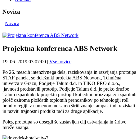
Novica
Novica
Projektna konferenca ABS Network
19. 06. 2019 03:07:00
|
Vse novice
Po 26. mescih intenzivnega dela, raziskovanja in razvijanja prototipa
STAF panela, so deležniki projekta ABS Network, Tehnična
univerza v Grazu, Podjetje Talum d.d. in TIKO-PRO d.o.o.,
javnosti predstavili prototip. Podjetje Talum d.d. je preko družbe
Talum izparilniki k projektu pristopil kot edini proizvajalec izparilnih
plošč oziroma ploščatih toplotnih prenosnikov po tehnologiji roll
bond v regiji, z namenom ne samo širiti znanje, ampak tudi raziskati
in razviti trajnostni produkt tudi za druge aplikacije.
Poleg prototipa so dosegli še zastavljen cilj ustvarjanja in širitve
mreže znanja.