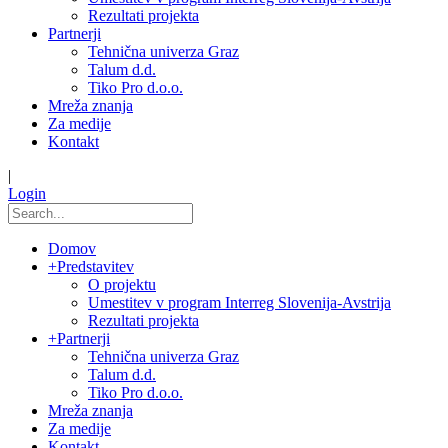
Rezultati projekta
Partnerji
Tehnična univerza Graz
Talum d.d.
Tiko Pro d.o.o.
Mreža znanja
Za medije
Kontakt
|
Login
Domov
+
Predstavitev
O projektu
Umestitev v program Interreg Slovenija-Avstrija
Rezultati projekta
+
Partnerji
Tehnična univerza Graz
Talum d.d.
Tiko Pro d.o.o.
Mreža znanja
Za medije
Kontakt