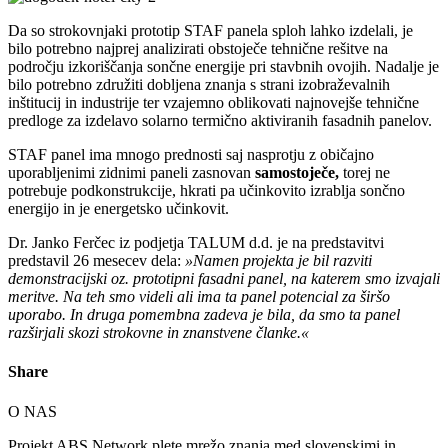
Da so strokovnjaki prototip STAF panela sploh lahko izdelali, je
bilo potrebno najprej analizirati obstoječe tehnične rešitve na
področju izkoriščanja sončne energije pri stavbnih ovojih. Nadalje je
bilo potrebno združiti dobljena znanja s strani izobraževalnih
inštitucij in industrije ter vzajemno oblikovati najnovejše tehnične
predloge za izdelavo solarno termično aktiviranih fasadnih panelov.
STAF panel ima mnogo prednosti saj nasprotju z običajno
uporabljenimi zidnimi paneli zasnovan
samostoječe,
torej ne
potrebuje podkonstrukcije, hkrati pa učinkovito izrablja sončno
energijo in je energetsko učinkovit.
Dr. Janko Ferčec iz podjetja TALUM d.d. je na predstavitvi
predstavil 26 mesecev dela:
»Namen projekta je bil razviti
demonstracijski oz. prototipni fasadni panel, na katerem smo
izvajali
meritve. Na teh smo videli ali ima ta panel potencial za širšo
uporabo. In druga pomembna zadeva je bila, da smo ta panel
razširjali skozi strokovne in znanstvene članke.«
Share
O NAS
Projekt ABS Network plete mrežo znanja med slovenskimi in