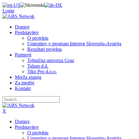
Login
Domov
Predstavitev
O projektu
Umestitev v program Interreg Slovenija-Avstrija
Rezultati projekta
Partnerji
Tehnična univerza Graz
Talum d.d.
Tiko Pro d.o.o.
Mreža znanja
Za medije
Kontakt
X
Domov
Predstavitev
O projektu
Umestitev v program Interreg Slovenija-Avstrija