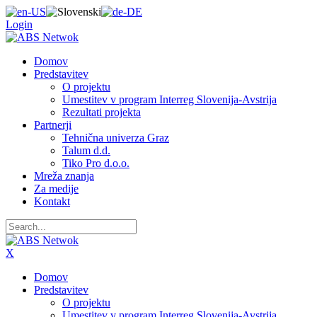
Login
Domov
Predstavitev
O projektu
Umestitev v program Interreg Slovenija-Avstrija
Rezultati projekta
Partnerji
Tehnična univerza Graz
Talum d.d.
Tiko Pro d.o.o.
Mreža znanja
Za medije
Kontakt
X
Domov
Predstavitev
O projektu
Umestitev v program Interreg Slovenija-Avstrija