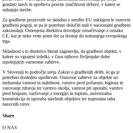
gradnjo stavb in upošteva pravne značilnosti države, v kateri se
nahajajo stavbe.
Za gradbene proizvode so skladno z uredbo EU usklajeni le osnovni
gradbeni pogoji, te pa je potrebno določiti tudi v nacionalni gradbeni
zakonodaji. Omenjena direktiva dovoljuje označevanje z oznako
CE, kar je neke vrste potni list za dostop do notranjega evropskega
trga.
Skladnost s to direktivo hkrati zagotavlja, da gradbeni objekti, v
katere so vgrajeni izdelki, v času njihove življenjske dobe
izpolnjujejo varnostne zahteve.
V Sloveniji to področje ureja Zakon o gradbenih delih, ki ga je
potrebno dosledno upoštevati. Osnovne zahteve za objekte so:
mehanska varnost in stabilnost, varstvo pred požarom, higiena in
varovanje zdravja ter varstvo okolja, varnost pri uporabi, varstvo
pred hrupom, varčevanje z energijo in toploto, univerzalna
konstrukcija in uporaba stavbnih objektov ter trajnostna raba
naravnih virov.
Share
O NAS