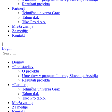
Rezultati projekta
Partnerji
Tehnična univerza Graz
Talum d.d.
Tiko Pro d.o.o.
Mreža znanja
Za medije
Kontakt
|
Login
Domov
+
Predstavitev
O projektu
Umestitev v program Interreg Slovenija-Avstrija
Rezultati projekta
+
Partnerji
Tehnična univerza Graz
Talum d.d.
Tiko Pro d.o.o.
Mreža znanja
Za medije
Kontakt