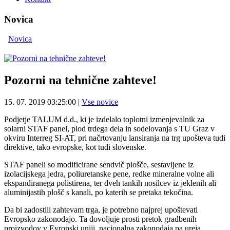
Novica
Novica
Pozorni na tehnične zahteve!
15. 07. 2019 03:25:00
|
Vse novice
Podjetje TALUM d.d., ki je izdelalo toplotni izmenjevalnik za
solarni STAF panel, plod trdega dela in sodelovanja s TU Graz v
okviru Interreg SI-AT, pri načrtovanju lansiranja na trg upošteva tudi
direktive, tako evropske, kot tudi slovenske.
STAF paneli so modificirane sendvič plošče, sestavljene iz
izolacijskega jedra, poliuretanske pene, redke mineralne volne ali
ekspandiranega polistirena, ter dveh tankih nosilcev iz jeklenih ali
aluminijastih plošč s kanali, po katerih se pretaka tekočina.
Da bi zadostili zahtevam trga, je potrebno najprej upoštevati
Evropsko zakonodajo. Ta dovoljuje prosti pretok gradbenih
proizvodov v Evropski uniji, nacionalna zakonodaja pa ureja