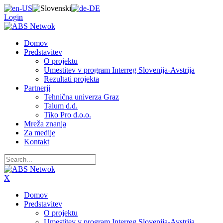
Login
Domov
Predstavitev
O projektu
Umestitev v program Interreg Slovenija-Avstrija
Rezultati projekta
Partnerji
Tehnična univerza Graz
Talum d.d.
Tiko Pro d.o.o.
Mreža znanja
Za medije
Kontakt
X
Domov
Predstavitev
O projektu
Umestitev v program Interreg Slovenija-Avstrija