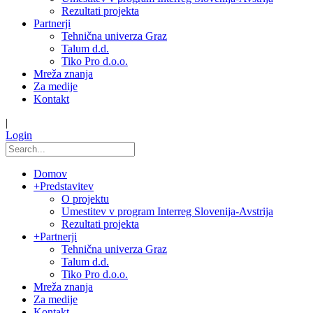
Rezultati projekta
Partnerji
Tehnična univerza Graz
Talum d.d.
Tiko Pro d.o.o.
Mreža znanja
Za medije
Kontakt
|
Login
Domov
+
Predstavitev
O projektu
Umestitev v program Interreg Slovenija-Avstrija
Rezultati projekta
+
Partnerji
Tehnična univerza Graz
Talum d.d.
Tiko Pro d.o.o.
Mreža znanja
Za medije
Kontakt