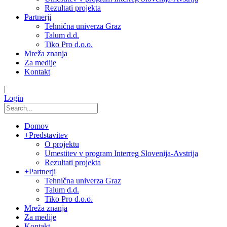
Rezultati projekta
Partnerji
Tehnična univerza Graz
Talum d.d.
Tiko Pro d.o.o.
Mreža znanja
Za medije
Kontakt
|
Login
Domov
+
Predstavitev
O projektu
Umestitev v program Interreg Slovenija-Avstrija
Rezultati projekta
+
Partnerji
Tehnična univerza Graz
Talum d.d.
Tiko Pro d.o.o.
Mreža znanja
Za medije
Kontakt