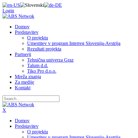
Login
Domov
Predstavitev
O projektu
Umestitev v program Interreg Slovenija-Avstrija
Rezultati projekta
Partnerji
Tehnična univerza Graz
Talum d.d.
Tiko Pro d.o.o.
Mreža znanja
Za medije
Kontakt
X
Domov
Predstavitev
O projektu
Umestitev v program Interreg Slovenija-Avstrija