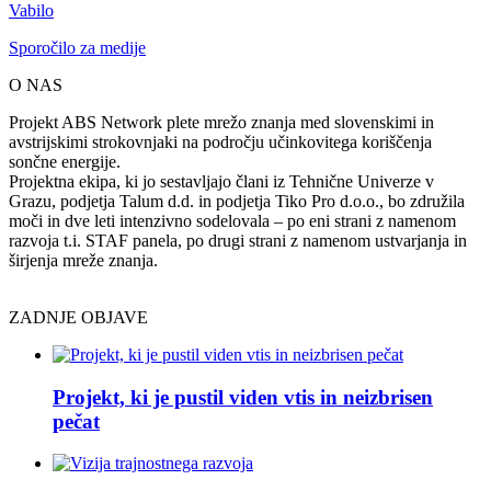
Vabilo
Sporočilo za medije
O NAS
Projekt ABS Network plete mrežo znanja med slovenskimi in
avstrijskimi strokovnjaki na področju učinkovitega koriščenja
sončne energije.
Projektna ekipa, ki jo sestavljajo člani iz Tehnične Univerze v
Grazu, podjetja Talum d.d. in podjetja Tiko Pro d.o.o., bo združila
moči in dve leti intenzivno sodelovala – po eni strani z namenom
razvoja t.i. STAF panela, po drugi strani z namenom ustvarjanja in
širjenja mreže znanja.
ZADNJE OBJAVE
Projekt, ki je pustil viden vtis in neizbrisen
pečat