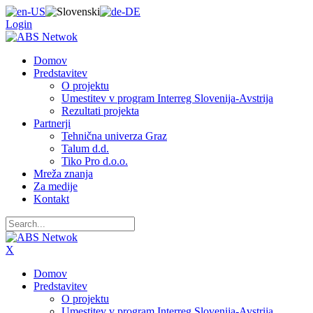
Login
Domov
Predstavitev
O projektu
Umestitev v program Interreg Slovenija-Avstrija
Rezultati projekta
Partnerji
Tehnična univerza Graz
Talum d.d.
Tiko Pro d.o.o.
Mreža znanja
Za medije
Kontakt
X
Domov
Predstavitev
O projektu
Umestitev v program Interreg Slovenija-Avstrija