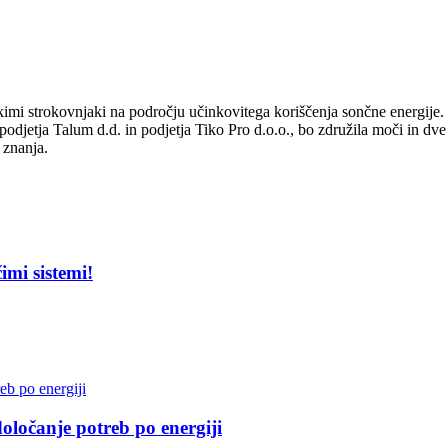
imi strokovnjaki na področju učinkovitega koriščenja sončne energije.
podjetja Talum d.d. in podjetja Tiko Pro d.o.o., bo združila moči in dve
 znanja.
imi sistemi!
ločanje potreb po energiji