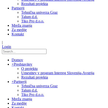
Rezultati projekta
Partnerji
Tehnična univerza Graz
Talum d.d.
Tiko Pro d.o.o.
Mreža znanja
Za medije
Kontakt
|
Login
Domov
+
Predstavitev
O projektu
Umestitev v program Interreg Slovenija-Avstrija
Rezultati projekta
+
Partnerji
Tehnična univerza Graz
Talum d.d.
Tiko Pro d.o.o.
Mreža znanja
Za medije
Kontakt