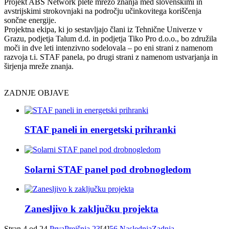
Projekt ABS Network plete mrežo znanja med slovenskimi in
avstrijskimi strokovnjaki na področju učinkovitega koriščenja
sončne energije.
Projektna ekipa, ki jo sestavljajo člani iz Tehnične Univerze v
Grazu, podjetja Talum d.d. in podjetja Tiko Pro d.o.o., bo združila
moči in dve leti intenzivno sodelovala – po eni strani z namenom
razvoja t.i. STAF panela, po drugi strani z namenom ustvarjanja in
širjenja mreže znanja.
ZADNJE OBJAVE
STAF paneli in energetski prihranki
Solarni STAF panel pod drobnogledom
Zanesljivo k zaključku projekta
Stran 4 od 24
Prva
Prejšnja
2
3
[4]
5
6
Naslednja
Zadnja