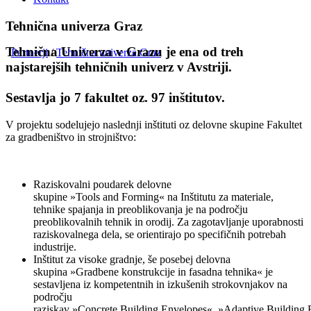
Tehnična univerza Graz
Tehnična Univerza v Grazu je ena od treh
Partnerji
/
Tehnična univerza Graz
najstarejših tehničnih univerz v Avstriji.
Sestavlja jo 7 fakultet oz. 97 inštitutov.
V projektu sodelujejo naslednji inštituti oz delovne skupine Fakultet
za gradbeništvo in strojništvo:
Raziskovalni poudarek delovne
skupine »Tools and Forming« na Inštitutu za materiale,
tehnike spajanja in preoblikovanja je na področju
preoblikovalnih tehnik in orodij. Za zagotavljanje uporabnosti
raziskovalnega dela, se orientirajo po specifičnih potrebah
industrije.
Inštitut za visoke gradnje, še posebej delovna
skupina »Gradbene konstrukcije in fasadna tehnika« je
sestavljena iz kompetentnih in izkušenih strokovnjakov na
področju
raziskav »Concrete Building Envelopes«, »Adaptive Building 