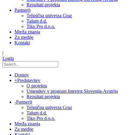
Rezultati projekta
Partnerji
Tehnična univerza Graz
Talum d.d.
Tiko Pro d.o.o.
Mreža znanja
Za medije
Kontakt
|
Login
Domov
+
Predstavitev
O projektu
Umestitev v program Interreg Slovenija-Avstrija
Rezultati projekta
-
Partnerji
Tehnična univerza Graz
Talum d.d.
Tiko Pro d.o.o.
Mreža znanja
Za medije
Kontakt