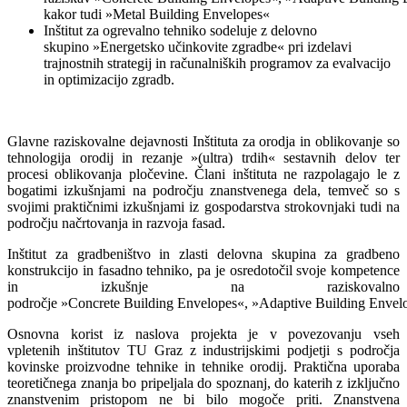
kakor tudi »Metal Building Envelopes«
Inštitut za ogrevalno tehniko sodeluje z delovno
skupino »Energetsko učinkovite zgradbe« pri izdelavi
trajnostnih strategij in računalniških programov za evalvacijo
in optimizacijo zgradb.
Glavne raziskovalne dejavnosti Inštituta za orodja in oblikovanje so
tehnologija orodij in rezanje »(ultra) trdih« sestavnih delov ter
procesi oblikovanja pločevine. Člani inštituta ne razpolagajo le z
bogatimi izkušnjami na področju znanstvenega dela, temveč so s
svojimi praktičnimi izkušnjami iz gospodarstva strokovnjaki tudi na
področju načrtovanja in razvoja fasad.
Inštitut za gradbeništvo in zlasti delovna skupina za gradbeno
konstrukcijo in fasadno tehniko, pa je osredotočil svoje kompetence
in izkušnje na raziskovalno
področje »Concrete Building Envelopes«, »Adaptive Building Envelo
Osnovna korist iz naslova projekta je v povezovanju vseh
vpletenih inštitutov TU Graz z industrijskimi podjetji s področja
kovinske proizvodne tehnike in tehnike orodij. Praktična uporaba
teoretičnega znanja bo pripeljala do spoznanj, do katerih z izključno
znanstvenim pristopom ne bi bilo mogoče priti. Znanstvena