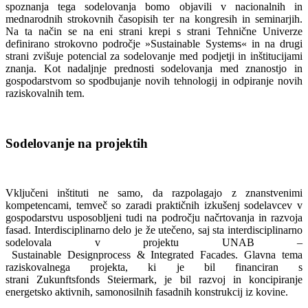
spoznanja tega sodelovanja bomo objavili v nacionalnih in
mednarodnih strokovnih časopisih ter na kongresih in seminarjih.
Na ta način se na eni strani krepi s strani Tehnične Univerze
definirano strokovno področje »Sustainable Systems« in na drugi
strani zvišuje potencial za sodelovanje med podjetji in inštitucijami
znanja. Kot nadaljnje prednosti sodelovanja med znanostjo in
gospodarstvom so spodbujanje novih tehnologij in odpiranje novih
raziskovalnih tem.
Sodelovanje na projektih
Vključeni inštituti ne samo, da razpolagajo z znanstvenimi
kompetencami, temveč so zaradi praktičnih izkušenj sodelavcev v
gospodarstvu usposobljeni tudi na področju načrtovanja in razvoja
fasad. Interdisciplinarno delo je že utečeno, saj sta interdisciplinarno
sodelovala v projektu UNAB –
Sustainable Designprocess & Integrated Facades. Glavna tema
raziskovalnega projekta, ki je bil financiran s
strani Zukunftsfonds Steiermark, je bil razvoj in koncipiranje
energetsko aktivnih, samonosilnih fasadnih konstrukcij iz kovine.