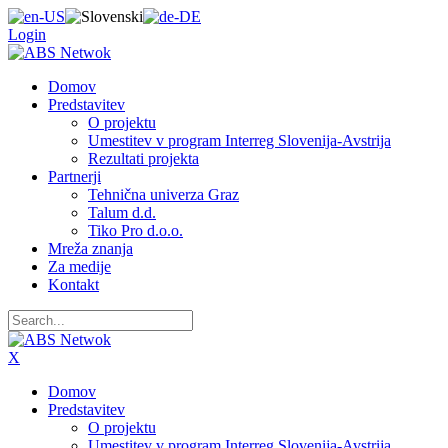
Login
Domov
Predstavitev
O projektu
Umestitev v program Interreg Slovenija-Avstrija
Rezultati projekta
Partnerji
Tehnična univerza Graz
Talum d.d.
Tiko Pro d.o.o.
Mreža znanja
Za medije
Kontakt
X
Domov
Predstavitev
O projektu
Umestitev v program Interreg Slovenija-Avstrija