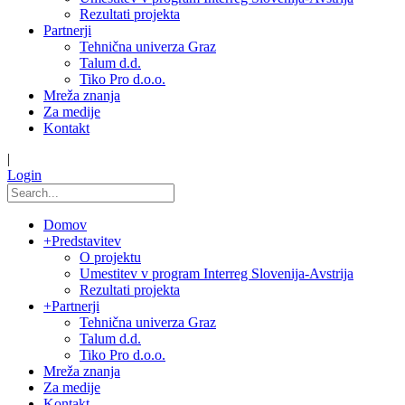
Rezultati projekta
Partnerji
Tehnična univerza Graz
Talum d.d.
Tiko Pro d.o.o.
Mreža znanja
Za medije
Kontakt
|
Login
Domov
+
Predstavitev
O projektu
Umestitev v program Interreg Slovenija-Avstrija
Rezultati projekta
+
Partnerji
Tehnična univerza Graz
Talum d.d.
Tiko Pro d.o.o.
Mreža znanja
Za medije
Kontakt