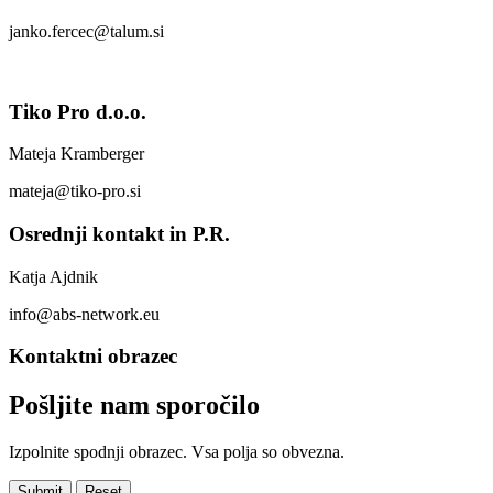
janko.fercec@talum.si
Tiko Pro d.o.o.
Mateja Kramberger
mateja@tiko-pro.si
Osrednji kontakt in P.R.
Katja Ajdnik
info@abs-network.eu
Kontaktni obrazec
Pošljite nam sporočilo
Izpolnite spodnji obrazec. Vsa polja so obvezna.