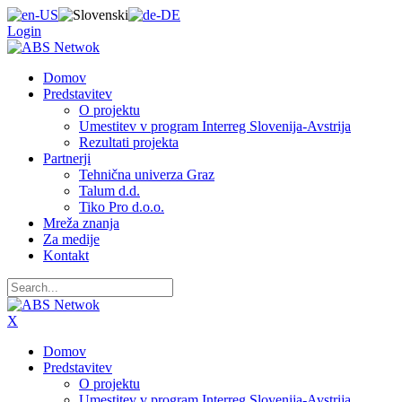
Login
Domov
Predstavitev
O projektu
Umestitev v program Interreg Slovenija-Avstrija
Rezultati projekta
Partnerji
Tehnična univerza Graz
Talum d.d.
Tiko Pro d.o.o.
Mreža znanja
Za medije
Kontakt
X
Domov
Predstavitev
O projektu
Umestitev v program Interreg Slovenija-Avstrija