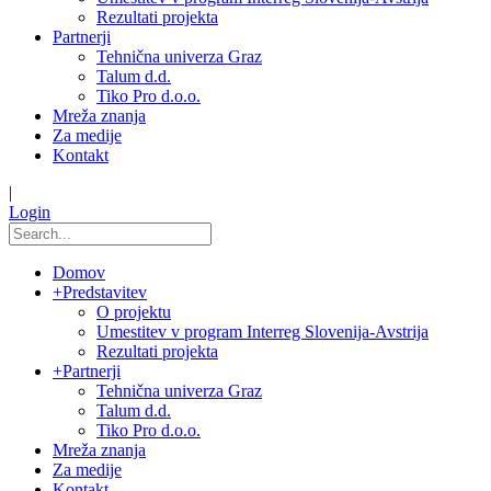
Rezultati projekta
Partnerji
Tehnična univerza Graz
Talum d.d.
Tiko Pro d.o.o.
Mreža znanja
Za medije
Kontakt
|
Login
Domov
+
Predstavitev
O projektu
Umestitev v program Interreg Slovenija-Avstrija
Rezultati projekta
+
Partnerji
Tehnična univerza Graz
Talum d.d.
Tiko Pro d.o.o.
Mreža znanja
Za medije
Kontakt