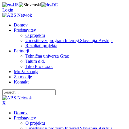
Login
Domov
Predstavitev
O projektu
Umestitev v program Interreg Slovenija-Avstrija
Rezultati projekta
Partnerji
Tehnična univerza Graz
Talum d.d.
Tiko Pro d.o.o.
Mreža znanja
Za medije
Kontakt
X
Domov
Predstavitev
O projektu
Umestitev v program Interreg Slovenija-Avstrija