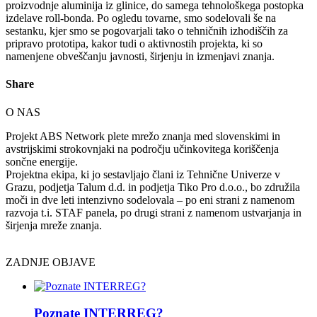
proizvodnje aluminija iz glinice, do samega tehnološkega postopka
izdelave roll-bonda. Po ogledu tovarne, smo sodelovali še na
sestanku, kjer smo se pogovarjali tako o tehničnih izhodiščih za
pripravo prototipa, kakor tudi o aktivnostih projekta, ki so
namenjene obveščanju javnosti, širjenju in izmenjavi znanja.
Share
O NAS
Projekt ABS Network plete mrežo znanja med slovenskimi in
avstrijskimi strokovnjaki na področju učinkovitega koriščenja
sončne energije.
Projektna ekipa, ki jo sestavljajo člani iz Tehnične Univerze v
Grazu, podjetja Talum d.d. in podjetja Tiko Pro d.o.o., bo združila
moči in dve leti intenzivno sodelovala – po eni strani z namenom
razvoja t.i. STAF panela, po drugi strani z namenom ustvarjanja in
širjenja mreže znanja.
ZADNJE OBJAVE
Poznate INTERREG?