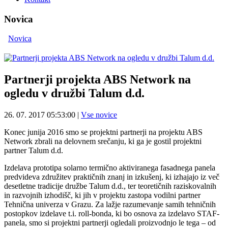
Novica
Novica
Partnerji projekta ABS Network na
ogledu v družbi Talum d.d.
26. 07. 2017 05:53:00
|
Vse novice
Konec junija 2016 smo se projektni partnerji na projektu ABS
Network zbrali na delovnem srečanju, ki ga je gostil projektni
partner Talum d.d.
Izdelava prototipa solarno termično aktiviranega fasadnega panela
predvideva združitev praktičnih znanj in izkušenj, ki izhajajo iz več
desetletne tradicije družbe Talum d.d., ter teoretičnih raziskovalnih
in razvojnih izhodišč, ki jih v projektu zastopa vodilni partner
Tehnična univerza v Grazu. Za lažje razumevanje samih tehničnih
postopkov izdelave t.i. roll-bonda, ki bo osnova za izdelavo STAF-
panela, smo si projektni partnerji ogledali proizvodnjo le tega – od