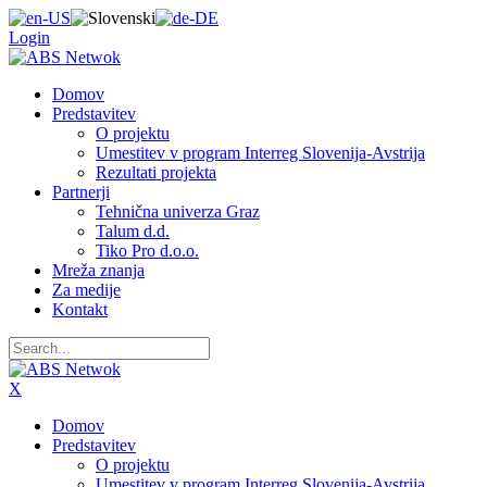
Login
Domov
Predstavitev
O projektu
Umestitev v program Interreg Slovenija-Avstrija
Rezultati projekta
Partnerji
Tehnična univerza Graz
Talum d.d.
Tiko Pro d.o.o.
Mreža znanja
Za medije
Kontakt
X
Domov
Predstavitev
O projektu
Umestitev v program Interreg Slovenija-Avstrija