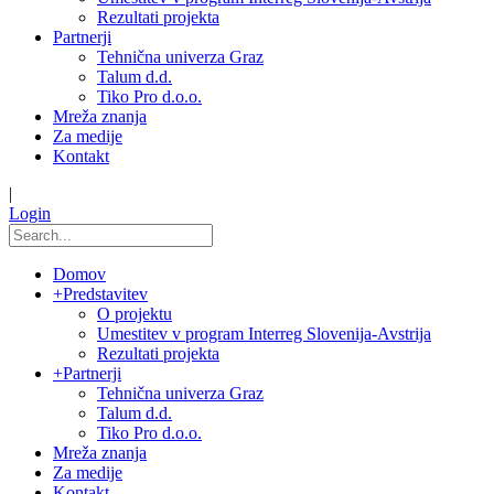
Rezultati projekta
Partnerji
Tehnična univerza Graz
Talum d.d.
Tiko Pro d.o.o.
Mreža znanja
Za medije
Kontakt
|
Login
Domov
+
Predstavitev
O projektu
Umestitev v program Interreg Slovenija-Avstrija
Rezultati projekta
+
Partnerji
Tehnična univerza Graz
Talum d.d.
Tiko Pro d.o.o.
Mreža znanja
Za medije
Kontakt