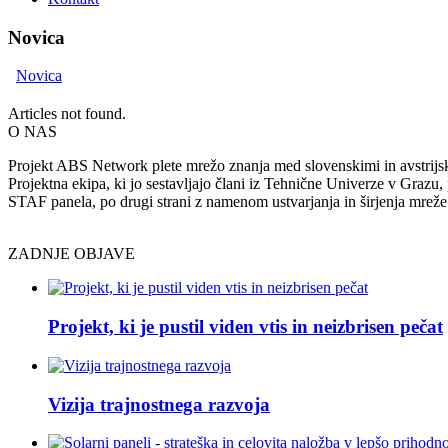
Novica
Novica
Articles not found.
O NAS
Projekt ABS Network plete mrežo znanja med slovenskimi in avstrijsk
Projektna ekipa, ki jo sestavljajo člani iz Tehnične Univerze v Grazu, 
STAF panela, po drugi strani z namenom ustvarjanja in širjenja mreže
ZADNJE OBJAVE
Projekt, ki je pustil viden vtis in neizbrisen pečat
Vizija trajnostnega razvoja