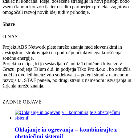
zdaleč ni končana. Ideje, dosežene strategije in novi pristopi bodo
vsem članom konzorcija ter ostalim partnerjem projekta zagotovo
omogočali razvoj novih idej tudi v prihodnje.
Share
O NAS
Projekt ABS Network plete mrežo znanja med slovenskimi in
avstrijskimi strokovnjaki na področju učinkovitega koriščenja
sončne energije.
Projektna ekipa, ki jo sestavljajo člani iz Tehnične Univerze v
Grazu, podjetja Talum d.d. in podjetja Tiko Pro d.o.o., bo združila
moči in dve leti intenzivno sodelovala – po eni strani z namenom
razvoja t.i. STAF panela, po drugi strani z namenom ustvarjanja in
širjenja mreže znanja.
ZADNJE OBJAVE
Ohlajanje in ogrevanja – kombinirajte z
obstoječimi sistemi!