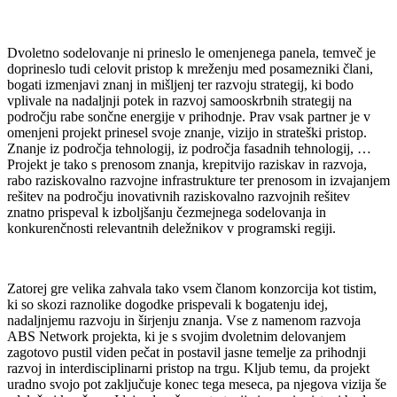
Dvoletno sodelovanje ni prineslo le omenjenega panela, temveč je
doprineslo tudi celovit pristop k mreženju med posamezniki člani,
bogati izmenjavi znanj in mišljenj ter razvoju strategij, ki bodo
vplivale na nadaljnji potek in razvoj samooskrbnih strategij na
področju rabe sončne energije v prihodnje. Prav vsak partner je v
omenjeni projekt prinesel svoje znanje, vizijo in strateški pristop.
Znanje iz področja tehnologij, iz področja fasadnih tehnologij, …
Projekt je tako s prenosom znanja, krepitvijo raziskav in razvoja,
rabo raziskovalno razvojne infrastrukture ter prenosom in izvajanjem
rešitev na področju inovativnih raziskovalno razvojnih rešitev
znatno prispeval k izboljšanju čezmejnega sodelovanja in
konkurenčnosti relevantnih deležnikov v programski regiji.
Zatorej gre velika zahvala tako vsem članom konzorcija kot tistim,
ki so skozi raznolike dogodke prispevali k bogatenju idej,
nadaljnjemu razvoju in širjenju znanja. Vse z namenom razvoja
ABS Network projekta, ki je s svojim dvoletnim delovanjem
zagotovo pustil viden pečat in postavil jasne temelje za prihodnji
razvoj in interdisciplinarni pristop na trgu. Kljub temu, da projekt
uradno svojo pot zaključuje konec tega meseca, pa njegova vizija še