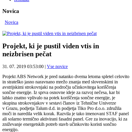
Novica
Novica
Projekt, ki je pustil viden vtis in
neizbrisen pečat
31. 07. 2019 03:53:00
|
Vse novice
Projekt ABS Network je pred natanko dvema letoma spletel celovito
in strateško jasno naravnano mrežo znanja med slovenskimi in
avstrijskimi strokovnjaki na področju učinkovitega koriščenja
sončne energije. Iz sprva osnovne ideje za razvoj nečesa, kar bi
lahko znatno vplivalo na potek koriščenja sončne energije, je
skupina strokovnjakov v sestavi članov iz Tehnične Univerze
v Grazu, podjetja Talum d.d. in podjetja Tiko Pro d.o.o. združila
moči in naredila velik korak. Razvila je tako imenovani STAF panel
ali solarno termično aktivirani fasadni panel. Gre za inovacijo, ki za
zniževanje energetskih potreb stavb učinkovito koristi sončno
energijo.