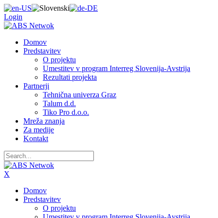
Login
Domov
Predstavitev
O projektu
Umestitev v program Interreg Slovenija-Avstrija
Rezultati projekta
Partnerji
Tehnična univerza Graz
Talum d.d.
Tiko Pro d.o.o.
Mreža znanja
Za medije
Kontakt
X
Domov
Predstavitev
O projektu
Umestitev v program Interreg Slovenija-Avstrija