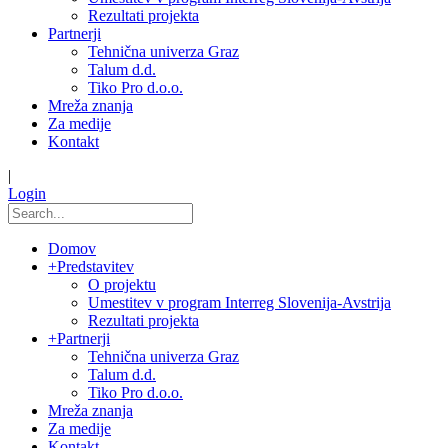
Rezultati projekta
Partnerji
Tehnična univerza Graz
Talum d.d.
Tiko Pro d.o.o.
Mreža znanja
Za medije
Kontakt
|
Login
Domov
+
Predstavitev
O projektu
Umestitev v program Interreg Slovenija-Avstrija
Rezultati projekta
+
Partnerji
Tehnična univerza Graz
Talum d.d.
Tiko Pro d.o.o.
Mreža znanja
Za medije
Kontakt