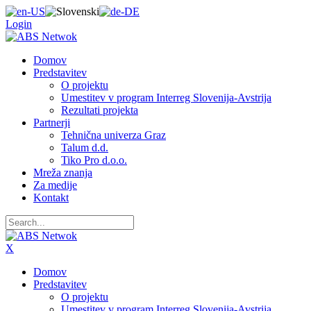
Login
Domov
Predstavitev
O projektu
Umestitev v program Interreg Slovenija-Avstrija
Rezultati projekta
Partnerji
Tehnična univerza Graz
Talum d.d.
Tiko Pro d.o.o.
Mreža znanja
Za medije
Kontakt
X
Domov
Predstavitev
O projektu
Umestitev v program Interreg Slovenija-Avstrija