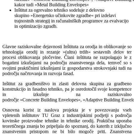
kakor tudi »Metal Building Envelopes«
Inštitut za ogrevalno tehniko sodeluje z delovno
skupino »Energetsko učinkovite zgradbe« pri izdelavi
trajnostnih strategij in računalniških programov za evalvacijo
in optimizacijo zgradb.
Glavne raziskovalne dejavnosti Inštituta za orodja in oblikovanje so
tehnologija orodij in rezanje »(ultra) trdih« sestavnih delov ter
procesi oblikovanja pločevine. Člani inštituta ne razpolagajo le z
bogatimi izkušnjami na področju znanstvenega dela, temveč so s
svojimi praktičnimi izkušnjami iz gospodarstva strokovnjaki tudi na
področju načrtovanja in razvoja fasad.
Inštitut za gradbeništvo in zlasti delovna skupina za gradbeno
konstrukcijo in fasadno tehniko, pa je osredotočil svoje kompetence
in izkušnje na raziskovalno
področje »Concrete Building Envelopes«, »Adaptive Building Envelo
Osnovna korist iz naslova projekta je v povezovanju vseh
vpletenih inštitutov TU Graz z industrijskimi podjetji s področja
kovinske proizvodne tehnike in tehnike orodij. Praktična uporaba
teoretičnega znanja bo pripeljala do spoznanj, do katerih z izključno
znanstvenim pristopom ne bi bilo mogoče priti. Znanstvena