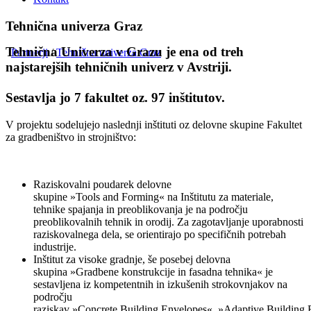
Tehnična univerza Graz
Tehnična Univerza v Grazu je ena od treh
Partnerji
/
Tehnična univerza Graz
najstarejših tehničnih univerz v Avstriji.
Sestavlja jo 7 fakultet oz. 97 inštitutov.
V projektu sodelujejo naslednji inštituti oz delovne skupine Fakultet
za gradbeništvo in strojništvo:
Raziskovalni poudarek delovne
skupine »Tools and Forming« na Inštitutu za materiale,
tehnike spajanja in preoblikovanja je na področju
preoblikovalnih tehnik in orodij. Za zagotavljanje uporabnosti
raziskovalnega dela, se orientirajo po specifičnih potrebah
industrije.
Inštitut za visoke gradnje, še posebej delovna
skupina »Gradbene konstrukcije in fasadna tehnika« je
sestavljena iz kompetentnih in izkušenih strokovnjakov na
področju
raziskav »Concrete Building Envelopes«, »Adaptive Building 