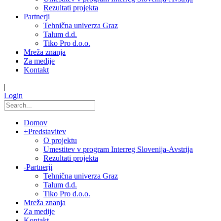
Rezultati projekta
Partnerji
Tehnična univerza Graz
Talum d.d.
Tiko Pro d.o.o.
Mreža znanja
Za medije
Kontakt
|
Login
Domov
+
Predstavitev
O projektu
Umestitev v program Interreg Slovenija-Avstrija
Rezultati projekta
-
Partnerji
Tehnična univerza Graz
Talum d.d.
Tiko Pro d.o.o.
Mreža znanja
Za medije
Kontakt