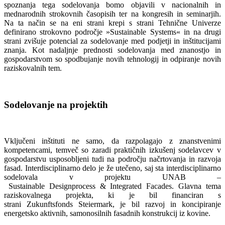
spoznanja tega sodelovanja bomo objavili v nacionalnih in
mednarodnih strokovnih časopisih ter na kongresih in seminarjih.
Na ta način se na eni strani krepi s strani Tehnične Univerze
definirano strokovno področje »Sustainable Systems« in na drugi
strani zvišuje potencial za sodelovanje med podjetji in inštitucijami
znanja. Kot nadaljnje prednosti sodelovanja med znanostjo in
gospodarstvom so spodbujanje novih tehnologij in odpiranje novih
raziskovalnih tem.
Sodelovanje na projektih
Vključeni inštituti ne samo, da razpolagajo z znanstvenimi
kompetencami, temveč so zaradi praktičnih izkušenj sodelavcev v
gospodarstvu usposobljeni tudi na področju načrtovanja in razvoja
fasad. Interdisciplinarno delo je že utečeno, saj sta interdisciplinarno
sodelovala v projektu UNAB –
Sustainable Designprocess & Integrated Facades. Glavna tema
raziskovalnega projekta, ki je bil financiran s
strani Zukunftsfonds Steiermark, je bil razvoj in koncipiranje
energetsko aktivnih, samonosilnih fasadnih konstrukcij iz kovine.