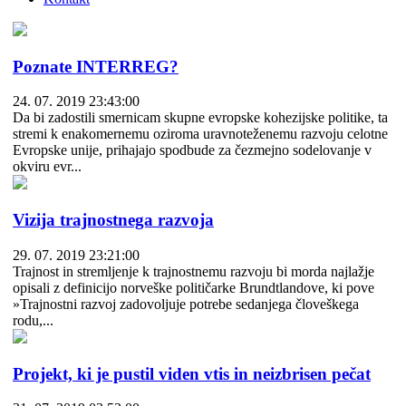
Poznate INTERREG?
24. 07. 2019 23:43:00
Da bi zadostili smernicam skupne evropske kohezijske politike, ta
stremi k enakomernemu oziroma uravnoteženemu razvoju celotne
Evropske unije, prihajajo spodbude za čezmejno sodelovanje v
okviru evr...
Vizija trajnostnega razvoja
29. 07. 2019 23:21:00
Trajnost in stremljenje k trajnostnemu razvoju bi morda najlažje
opisali z definicijo norveške političarke Brundtlandove, ki pove
»Trajnostni razvoj zadovoljuje potrebe sedanjega človeškega
rodu,...
Projekt, ki je pustil viden vtis in neizbrisen pečat