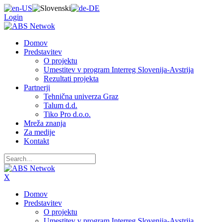
Login
Domov
Predstavitev
O projektu
Umestitev v program Interreg Slovenija-Avstrija
Rezultati projekta
Partnerji
Tehnična univerza Graz
Talum d.d.
Tiko Pro d.o.o.
Mreža znanja
Za medije
Kontakt
X
Domov
Predstavitev
O projektu
Umestitev v program Interreg Slovenija-Avstrija