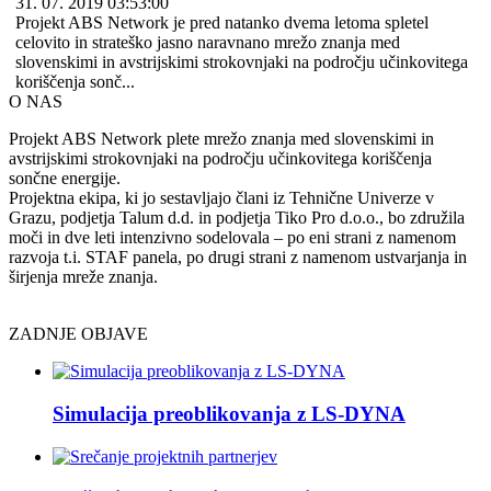
31. 07. 2019 03:53:00
Projekt ABS Network je pred natanko dvema letoma spletel
celovito in strateško jasno naravnano mrežo znanja med
slovenskimi in avstrijskimi strokovnjaki na področju učinkovitega
koriščenja sonč...
O NAS
Projekt ABS Network plete mrežo znanja med slovenskimi in
avstrijskimi strokovnjaki na področju učinkovitega koriščenja
sončne energije.
Projektna ekipa, ki jo sestavljajo člani iz Tehnične Univerze v
Grazu, podjetja Talum d.d. in podjetja Tiko Pro d.o.o., bo združila
moči in dve leti intenzivno sodelovala – po eni strani z namenom
razvoja t.i. STAF panela, po drugi strani z namenom ustvarjanja in
širjenja mreže znanja.
ZADNJE OBJAVE
Simulacija preoblikovanja z LS-DYNA