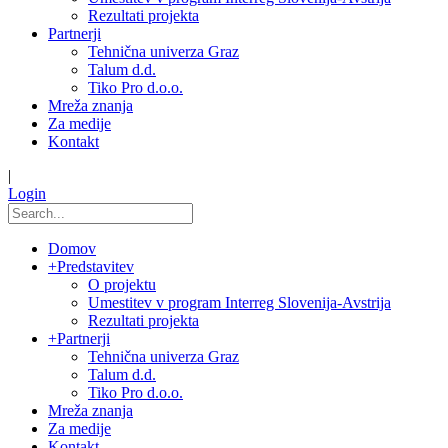
Rezultati projekta
Partnerji
Tehnična univerza Graz
Talum d.d.
Tiko Pro d.o.o.
Mreža znanja
Za medije
Kontakt
|
Login
Domov
+
Predstavitev
O projektu
Umestitev v program Interreg Slovenija-Avstrija
Rezultati projekta
+
Partnerji
Tehnična univerza Graz
Talum d.d.
Tiko Pro d.o.o.
Mreža znanja
Za medije
Kontakt