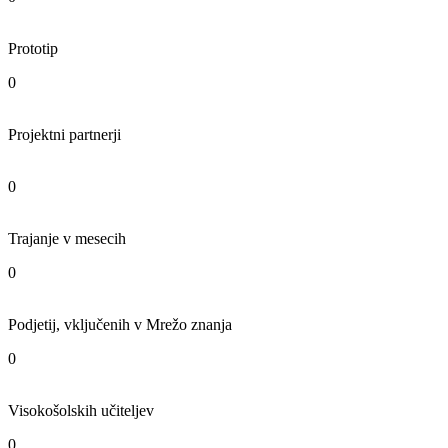
Prototip
0
Projektni partnerji
0
Trajanje v mesecih
0
Podjetij, vključenih v Mrežo znanja
0
Visokošolskih učiteljev
0