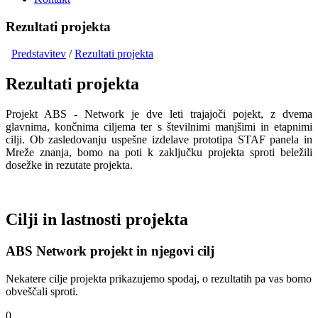
Rezultati projekta
Predstavitev
/
Rezultati projekta
Rezultati projekta
Projekt ABS - Network je dve leti trajajoči pojekt, z dvema
glavnima, končnima ciljema ter s številnimi manjšimi in etapnimi
cilji. Ob zasledovanju uspešne izdelave prototipa STAF panela in
Mreže znanja, bomo na poti k zaključku projekta sproti beležili
dosežke in rezutate projekta.
Cilji in lastnosti projekta
ABS Network projekt in njegovi cilj
Nekatere cilje projekta prikazujemo spodaj, o rezultatih pa vas bomo
obveščali sproti.
0