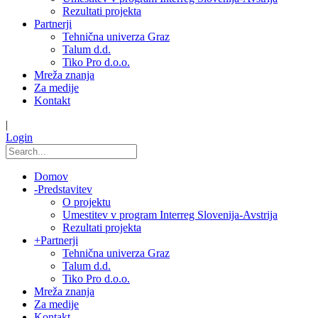
Rezultati projekta
Partnerji
Tehnična univerza Graz
Talum d.d.
Tiko Pro d.o.o.
Mreža znanja
Za medije
Kontakt
|
Login
Domov
-
Predstavitev
O projektu
Umestitev v program Interreg Slovenija-Avstrija
Rezultati projekta
+
Partnerji
Tehnična univerza Graz
Talum d.d.
Tiko Pro d.o.o.
Mreža znanja
Za medije
Kontakt