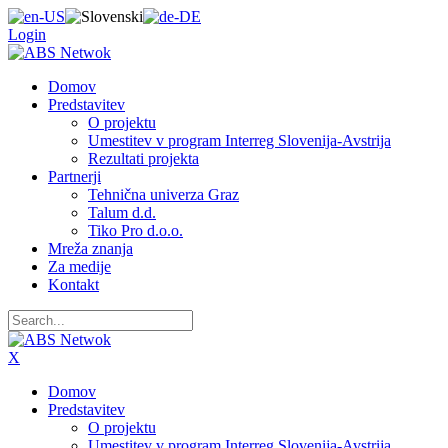
Login
Domov
Predstavitev
O projektu
Umestitev v program Interreg Slovenija-Avstrija
Rezultati projekta
Partnerji
Tehnična univerza Graz
Talum d.d.
Tiko Pro d.o.o.
Mreža znanja
Za medije
Kontakt
X
Domov
Predstavitev
O projektu
Umestitev v program Interreg Slovenija-Avstrija