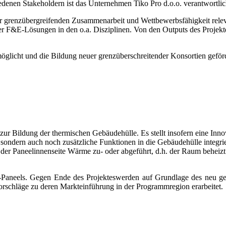
enen Stakeholdern ist das Unternehmen Tiko Pro d.o.o. verantwortlic
 der grenzübergreifenden Zusammenarbeit und Wettbewerbsfähigkeit rel
&E-Lösungen in den o.a. Disziplinen. Von den Outputs des Projektes p
möglicht und die Bildung neuer grenzüberschreitender Konsortien geför
 zur Bildung der thermischen Gebäudehülle. Es stellt insofern eine Innov
sondern auch noch zusätzliche Funktionen in die Gebäudehülle integrier
 der Paneelinnenseite Wärme zu- oder abgeführt, d.h. der Raum beheizt
F-Paneels. Gegen Ende des Projekteswerden auf Grundlage des neu ge
orschläge zu deren Markteinführung in der Programmregion erarbeitet.