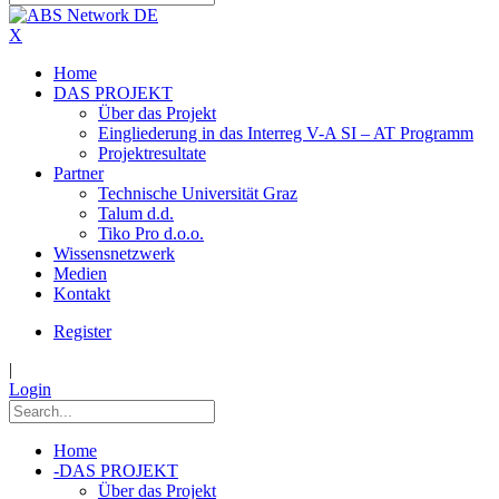
X
Home
DAS PROJEKT
Über das Projekt
Eingliederung in das Interreg V-A SI – AT Programm
Projektresultate
Partner
Technische Universität Graz
Talum d.d.
Tiko Pro d.o.o.
Wissensnetzwerk
Medien
Kontakt
Register
|
Login
Home
-
DAS PROJEKT
Über das Projekt