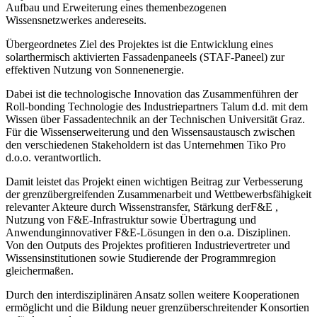
Aufbau und Erweiterung eines themenbezogenen
Wissensnetzwerkes andereseits.
Übergeordnetes Ziel des Projektes ist die Entwicklung eines
solarthermisch aktivierten Fassadenpaneels (STAF-Paneel) zur
effektiven Nutzung von Sonnenenergie.
Dabei ist die technologische Innovation das Zusammenführen der
Roll-bonding Technologie des Industriepartners Talum d.d. mit dem
Wissen über Fassadentechnik an der Technischen Universität Graz.
Für die Wissenserweiterung und den Wissensaustausch zwischen
den verschiedenen Stakeholdern ist das Unternehmen Tiko Pro
d.o.o. verantwortlich.
Damit leistet das Projekt einen wichtigen Beitrag zur Verbesserung
der grenzübergreifenden Zusammenarbeit und Wettbewerbsfähigkeit
relevanter Akteure durch Wissenstransfer, Stärkung derF&E ,
Nutzung von F&E-Infrastruktur sowie Übertragung und
Anwendunginnovativer F&E-Lösungen in den o.a. Disziplinen.
Von den Outputs des Projektes profitieren Industrievertreter und
Wissensinstitutionen sowie Studierende der Programmregion
gleichermaßen.
Durch den interdisziplinären Ansatz sollen weitere Kooperationen
ermöglicht und die Bildung neuer grenzüberschreitender Konsortien