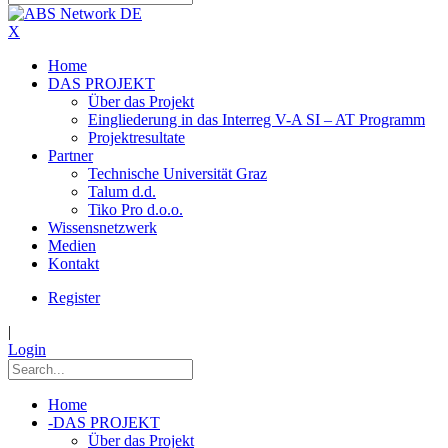
X
Home
DAS PROJEKT
Über das Projekt
Eingliederung in das Interreg V-A SI – AT Programm
Projektresultate
Partner
Technische Universität Graz
Talum d.d.
Tiko Pro d.o.o.
Wissensnetzwerk
Medien
Kontakt
Register
|
Login
Home
-
DAS PROJEKT
Über das Projekt