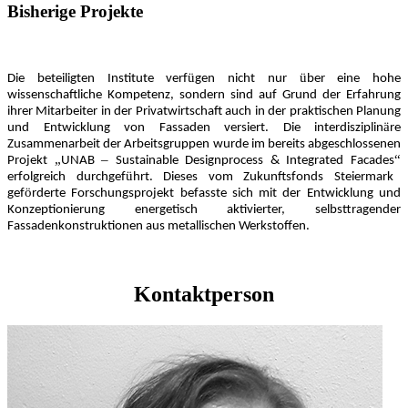
Bisherige Projekte
ü
ü
Die beteiligten Institute verf
gen nicht nur
ber eine hohe
wissenschaftliche Kompetenz, sondern sind auf Grund der Erfahrung
ihrer Mitarbeiter in der Privatwirtschaft auch in der praktischen Planung
ä
und Entwicklung von Fassaden versiert. Die interdisziplin
re
Zusammenarbeit der Arbeitsgruppen wurde im bereits abgeschlossenen
„
–
“
Projekt
UNAB
Sustainable Designprocess & Integrated Facades
ü
erfolgreich durchgef
hrt. Dieses vom Zukunftsfonds Steiermark
ö
gef
rderte Forschungsprojekt befasste sich mit der Entwicklung und
Konzeptionierung energetisch aktivierter, selbsttragender
Fassadenkonstruktionen aus metallischen Werkstoffen.
Kontaktperson