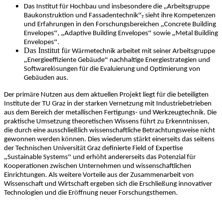
ü
„
Das Institut f
r Hochbau und insbesondere die
Arbeitsgruppe
“
Baukonstruktion und Fassadentechnik
,
sieht ihre Kompetenzen
„
und Erfahrungen in den Forschungsbereichen
Concrete Building
“
„
“
„
Envelopes
,
Adaptive Building Envelopes
sowie
Metal Building
“
Envelopes
.
Das Institut f
ü
ä
r W
rmetechnik arbeitet mit seiner Arbeitsgruppe
„
ä
“
Energieeffiziente Geb
ude
nachhaltige Energiestrategien und
ö
ü
Softwarel
sungen f
r die Evaluierung und Optimierung von
ä
Geb
uden aus.
ä
ü
Der prim
re Nutzen aus dem aktuellen Projekt liegt f
r die beteiligten
Institute der TU Graz in der starken Vernetzung mit Industriebetrieben
aus dem Bereich der metallischen Fertigungs- und Werkzeugtechnik. Die
ü
praktische Umsetzung theoretischen Wissens f
hrt zu Erkenntnissen,
ß
die durch eine ausschlie
lich wissenschaftliche Betrachtungsweise nicht
ö
ä
gewonnen werden k
nnen. Dies wiederum st
rkt einerseits das seitens
ä
der Technischen Universit
t Graz definierte Field of Expertise
„
“
ö
ü
Sustainable Systems
und erh
ht andererseits das Potenzial f
r
Kooperationen zwischen Unternehmen und wissenschaftlichen
Einrichtungen. Als weitere Vorteile aus der Zusammenarbeit von
ß
Wissenschaft und Wirtschaft ergeben sich die Erschlie
ung innovativer
ö
Technologien und die Er
ffnung neuer Forschungsthemen.