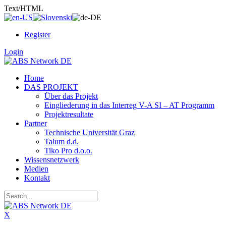
Text/HTML
Register
Login
Home
DAS PROJEKT
Über das Projekt
Eingliederung in das Interreg V-A SI – AT Programm
Projektresultate
Partner
Technische Universität Graz
Talum d.d.
Tiko Pro d.o.o.
Wissensnetzwerk
Medien
Kontakt
X