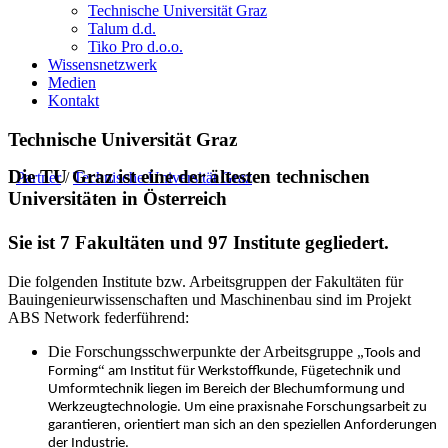
Technische Universität Graz
Talum d.d.
Tiko Pro d.o.o.
Wissensnetzwerk
Medien
Kontakt
Technische Universität Graz
Die TU Graz ist eine der ältesten technischen
Partner
/
Technische Universität Graz
Universitäten in Österreich
Sie ist 7 Fakultäten und 97 Institute gegliedert.
Die folgenden Institute bzw. Arbeitsgruppen der Fakult
ä
ten f
ü
r
Bauingenieurwissenschaften und Maschinenbau sind im Projekt
ABS Network federf
ü
hrend:
Die Forschungsschwerpunkte der Arbeitsgruppe
„
Tools and
“
ü
ü
Forming
am Institut f
r Werkstoffkunde, F
getechnik und
Umformtechnik liegen im Bereich der Blechumformung und
Werkzeugtechnologie. Um eine praxisnahe Forschungsarbeit zu
garantieren, orientiert man sich an den speziellen Anforderungen
der Industrie.