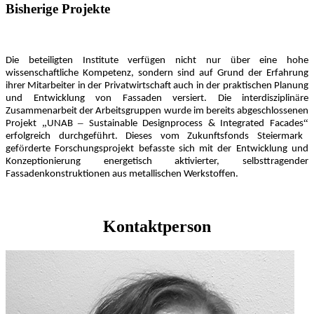
Bisherige Projekte
ü
ü
Die beteiligten Institute verf
gen nicht nur
ber eine hohe
wissenschaftliche Kompetenz, sondern sind auf Grund der Erfahrung
ihrer Mitarbeiter in der Privatwirtschaft auch in der praktischen Planung
ä
und Entwicklung von Fassaden versiert. Die interdisziplin
re
Zusammenarbeit der Arbeitsgruppen wurde im bereits abgeschlossenen
„
–
“
Projekt
UNAB
Sustainable Designprocess & Integrated Facades
ü
erfolgreich durchgef
hrt. Dieses vom Zukunftsfonds Steiermark
ö
gef
rderte Forschungsprojekt befasste sich mit der Entwicklung und
Konzeptionierung energetisch aktivierter, selbsttragender
Fassadenkonstruktionen aus metallischen Werkstoffen.
Kontaktperson