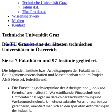
Technische Universität Graz
Talum d.d.
Tiko Pro d.o.o.
Wissensnetzwerk
Medien
Kontakt
Technische Universität Graz
Die TU Graz ist eine der ältesten technischen
Partner
/
Technische Universität Graz
Universitäten in Österreich
Sie ist 7 Fakultäten und 97 Institute gegliedert.
Die folgenden Institute bzw. Arbeitsgruppen der Fakult
ä
ten f
ü
r
Bauingenieurwissenschaften und Maschinenbau sind im Projekt
ABS Network federf
ü
hrend:
Die Forschungsschwerpunkte der Arbeitsgruppe
„
Tools and
“
ü
ü
Forming
am Institut f
r Werkstoffkunde, F
getechnik und
Umformtechnik liegen im Bereich der Blechumformung und
Werkzeugtechnologie. Um eine praxisnahe Forschungsarbeit zu
garantieren, orientiert man sich an den speziellen Anforderungen
der Industrie.