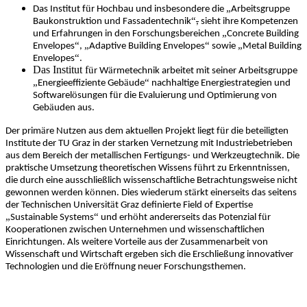
ü
„
Das Institut f
r Hochbau und insbesondere die
Arbeitsgruppe
“
Baukonstruktion und Fassadentechnik
,
sieht ihre Kompetenzen
„
und Erfahrungen in den Forschungsbereichen
Concrete Building
“
„
“
„
Envelopes
,
Adaptive Building Envelopes
sowie
Metal Building
“
Envelopes
.
Das Institut f
ü
ä
r W
rmetechnik arbeitet mit seiner Arbeitsgruppe
„
ä
“
Energieeffiziente Geb
ude
nachhaltige Energiestrategien und
ö
ü
Softwarel
sungen f
r die Evaluierung und Optimierung von
ä
Geb
uden aus.
ä
ü
Der prim
re Nutzen aus dem aktuellen Projekt liegt f
r die beteiligten
Institute der TU Graz in der starken Vernetzung mit Industriebetrieben
aus dem Bereich der metallischen Fertigungs- und Werkzeugtechnik. Die
ü
praktische Umsetzung theoretischen Wissens f
hrt zu Erkenntnissen,
ß
die durch eine ausschlie
lich wissenschaftliche Betrachtungsweise nicht
ö
ä
gewonnen werden k
nnen. Dies wiederum st
rkt einerseits das seitens
ä
der Technischen Universit
t Graz definierte Field of Expertise
„
“
ö
ü
Sustainable Systems
und erh
ht andererseits das Potenzial f
r
Kooperationen zwischen Unternehmen und wissenschaftlichen
Einrichtungen. Als weitere Vorteile aus der Zusammenarbeit von
ß
Wissenschaft und Wirtschaft ergeben sich die Erschlie
ung innovativer
ö
Technologien und die Er
ffnung neuer Forschungsthemen.