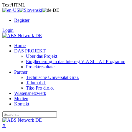
Text/HTML
Register
Login
Home
DAS PROJEKT
Über das Projekt
Eingliederung in das Interreg V-A SI – AT Programm
Projektresultate
Partner
Technische Universität Graz
Talum d.d.
Tiko Pro d.o.o.
Wissensnetzwerk
Medien
Kontakt
X