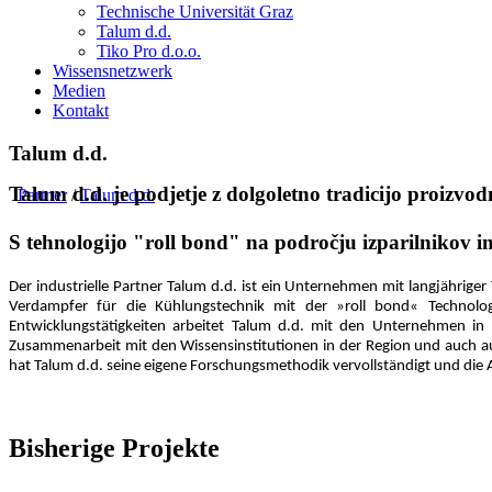
Technische Universität Graz
Talum d.d.
Tiko Pro d.o.o.
Wissensnetzwerk
Medien
Kontakt
Talum d.d.
Talum d.d. je podjetje z dolgoletno tradicijo proizvo
Partner
/
Talum d.d.
S tehnologijo "roll bond" na področju izparilnikov im
Der industrielle Partner Talum d.d. ist ein Unternehmen mit langjährig
Verdampfer für die Kühlungstechnik mit der »roll bond« Technolog
Entwicklungstätigkeiten arbeitet Talum d.d. mit den Unternehmen in
Zusammenarbeit mit den Wissensinstitutionen in der Region und auch au
hat Talum d.d. seine eigene Forschungsmethodik vervollständigt und di
Bisherige Projekte