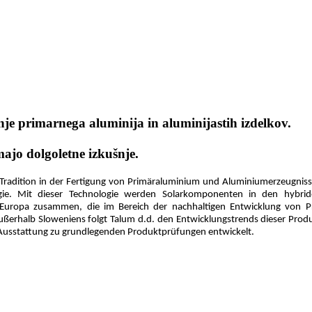
dnje primarnega aluminija in aluminijastih izdelkov.
ajo dolgoletne izkušnje.
er Tradition in der Fertigung von Primäraluminium und Aluminiumerzeugniss
ie. Mit dieser Technologie werden Solarkomponenten in den hybride
 Europa zusammen, die im Bereich der nachhaltigen Entwicklung von Pr
ßerhalb Sloweniens folgt Talum d.d. den Entwicklungstrends dieser Produ
e Ausstattung zu grundlegenden Produktprüfungen entwickelt.