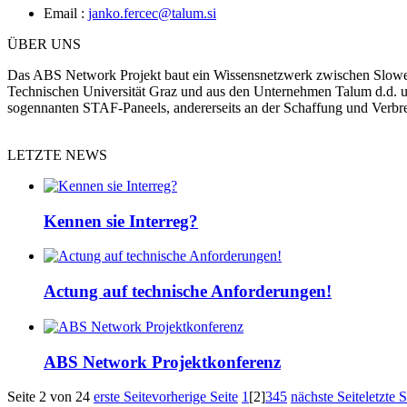
Email :
janko.fercec@talum.si
ÜBER UNS
Das ABS Network Projekt baut ein Wissensnetzwerk zwischen Sloweni
Technischen Universität Graz und aus den Unternehmen Talum d.d. und
sogennanten STAF-Paneels, andererseits an der Schaffung und Verbr
LETZTE NEWS
Kennen sie Interreg?
Actung auf technische Anforderungen!
ABS Network Projektkonferenz
Seite 2 von 24
erste Seite
vorherige Seite
1
[2]
3
4
5
nächste Seite
letzte S