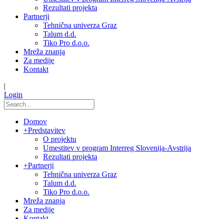
Rezultati projekta
Partnerji
Tehnična univerza Graz
Talum d.d.
Tiko Pro d.o.o.
Mreža znanja
Za medije
Kontakt
|
Login
Domov
+
Predstavitev
O projektu
Umestitev v program Interreg Slovenija-Avstrija
Rezultati projekta
+
Partnerji
Tehnična univerza Graz
Talum d.d.
Tiko Pro d.o.o.
Mreža znanja
Za medije
Kontakt