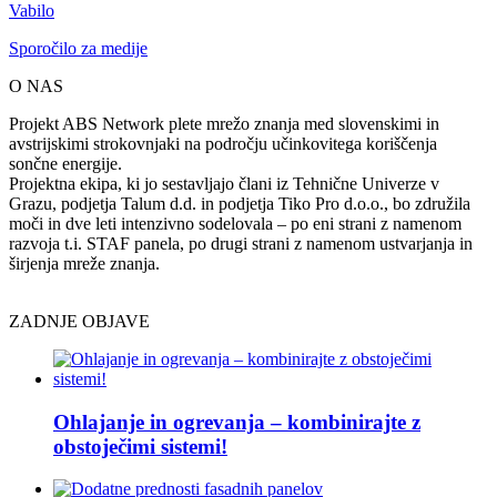
Vabilo
Sporočilo za medije
O NAS
Projekt ABS Network plete mrežo znanja med slovenskimi in
avstrijskimi strokovnjaki na področju učinkovitega koriščenja
sončne energije.
Projektna ekipa, ki jo sestavljajo člani iz Tehnične Univerze v
Grazu, podjetja Talum d.d. in podjetja Tiko Pro d.o.o., bo združila
moči in dve leti intenzivno sodelovala – po eni strani z namenom
razvoja t.i. STAF panela, po drugi strani z namenom ustvarjanja in
širjenja mreže znanja.
ZADNJE OBJAVE
Ohlajanje in ogrevanja – kombinirajte z
obstoječimi sistemi!