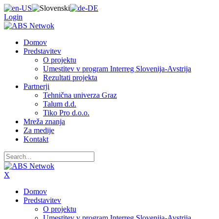
Login
Domov
Predstavitev
O projektu
Umestitev v program Interreg Slovenija-Avstrija
Rezultati projekta
Partnerji
Tehnična univerza Graz
Talum d.d.
Tiko Pro d.o.o.
Mreža znanja
Za medije
Kontakt
X
Domov
Predstavitev
O projektu
Umestitev v program Interreg Slovenija-Avstrija