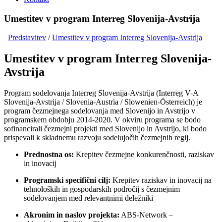
Umestitev v program Interreg Slovenija-Avstrija
Predstavitev
/
Umestitev v program Interreg Slovenija-Avstrija
Umestitev v program Interreg Slovenija-
Avstrija
Program sodelovanja
Interreg Slovenija-Avstrija (
Interreg V-A
Slovenija-Avstrija / Slovenia-Austria / Slowenien-Österreich)
je
program č
ezmejnega sodelovanja med Slovenijo in Avstrijo v
programskem obdobju 2014-2020. V okviru programa se bodo
sofinancirali
č
ezmejni projekti med Slovenijo in Avstrijo, ki bodo
prispevali k skladnemu razvoju sodelujo
č
ih
č
ezmejnih regij.
Prednostna os:
Krepitev
č
ezmejne konkuren
č
nosti, raziskav
in inovacij
Programski specifi
č
ni cilj:
Krepitev raziskav in inovacij na
tehnolo
š
kih in gospodarskih podro
č
ij s
č
ezmejnim
sodelovanjem med relevantnimi dele
ž
niki
Akronim in naslov projekta:
ABS-
Network
–