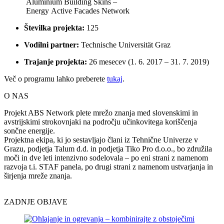
Aluminium
Building
Skins
–
Energy
Active
Facades
Network
Š
tevilka projekta:
125
Vodilni partner:
Technische
Universit
ä
t
Graz
Trajanje projekta:
26 mesecev (1. 6. 2017
–
31. 7. 2019)
Več o programu lahko preberete
tukaj
.
O NAS
Projekt ABS Network plete mrežo znanja med slovenskimi in
avstrijskimi strokovnjaki na področju učinkovitega koriščenja
sončne energije.
Projektna ekipa, ki jo sestavljajo člani iz Tehnične Univerze v
Grazu, podjetja Talum d.d. in podjetja Tiko Pro d.o.o., bo združila
moči in dve leti intenzivno sodelovala – po eni strani z namenom
razvoja t.i. STAF panela, po drugi strani z namenom ustvarjanja in
širjenja mreže znanja.
ZADNJE OBJAVE