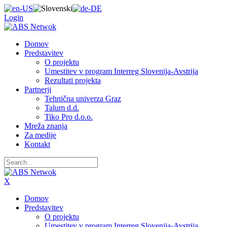
Login
Domov
Predstavitev
O projektu
Umestitev v program Interreg Slovenija-Avstrija
Rezultati projekta
Partnerji
Tehnična univerza Graz
Talum d.d.
Tiko Pro d.o.o.
Mreža znanja
Za medije
Kontakt
X
Domov
Predstavitev
O projektu
Umestitev v program Interreg Slovenija-Avstrija