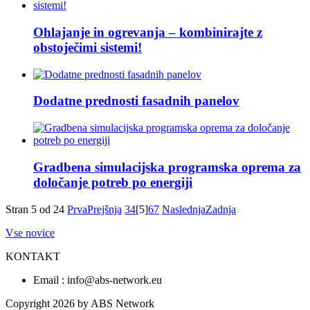
Ohlajanje in ogrevanja – kombinirajte z
obstoječimi sistemi!
Dodatne prednosti fasadnih panelov
Gradbena simulacijska programska oprema za
določanje potreb po energiji
Stran 5 od 24
Prva
Prejšnja
3
4
[5]
6
7
Naslednja
Zadnja
Vse novice
KONTAKT
Email : info@abs-network.eu
Copyright 2026 by ABS Network