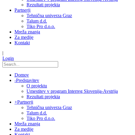
Rezultati projekta
Partnerji
Tehnična univerza Graz
Talum d.d.
Tiko Pro d.o.o.
Mreža znanja
Za medije
Kontakt
|
Login
Domov
-
Predstavitev
O projektu
Umestitev v program Interreg Slovenija-Avstrija
Rezultati projekta
+
Partnerji
Tehnična univerza Graz
Talum d.d.
Tiko Pro d.o.o.
Mreža znanja
Za medije
Kontakt