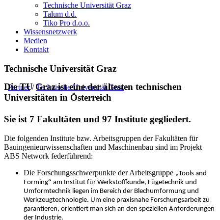
Technische Universität Graz
Talum d.d.
Tiko Pro d.o.o.
Wissensnetzwerk
Medien
Kontakt
Technische Universität Graz
Die TU Graz ist eine der ältesten technischen
Partner
/
Technische Universität Graz
Universitäten in Österreich
Sie ist 7 Fakultäten und 97 Institute gegliedert.
Die folgenden Institute bzw. Arbeitsgruppen der Fakult
ä
ten f
ü
r
Bauingenieurwissenschaften und Maschinenbau sind im Projekt
ABS Network federf
ü
hrend:
Die Forschungsschwerpunkte der Arbeitsgruppe
„
Tools and
“
ü
ü
Forming
am Institut f
r Werkstoffkunde, F
getechnik und
Umformtechnik liegen im Bereich der Blechumformung und
Werkzeugtechnologie. Um eine praxisnahe Forschungsarbeit zu
garantieren, orientiert man sich an den speziellen Anforderungen
der Industrie.