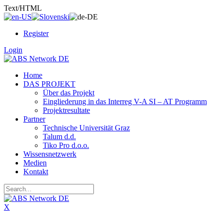
Text/HTML
Register
Login
Home
DAS PROJEKT
Über das Projekt
Eingliederung in das Interreg V-A SI – AT Programm
Projektresultate
Partner
Technische Universität Graz
Talum d.d.
Tiko Pro d.o.o.
Wissensnetzwerk
Medien
Kontakt
X