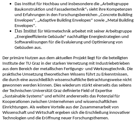
ü
„
Das Institut f
r Hochbau und insbesondere die
Arbeitsgruppe
“
Baukonstruktion und Fassadentechnik
,
sieht ihre Kompetenzen
„
und Erfahrungen in den Forschungsbereichen
Concrete Building
“
„
“
„
Envelopes
,
Adaptive Building Envelopes
sowie
Metal Building
“
Envelopes
.
Das Institut f
ü
ä
r W
rmetechnik arbeitet mit seiner Arbeitsgruppe
„
ä
“
Energieeffiziente Geb
ude
nachhaltige Energiestrategien und
ö
ü
Softwarel
sungen f
r die Evaluierung und Optimierung von
ä
Geb
uden aus.
ä
ü
Der prim
re Nutzen aus dem aktuellen Projekt liegt f
r die beteiligten
Institute der TU Graz in der starken Vernetzung mit Industriebetrieben
aus dem Bereich der metallischen Fertigungs- und Werkzeugtechnik. Die
ü
praktische Umsetzung theoretischen Wissens f
hrt zu Erkenntnissen,
ß
die durch eine ausschlie
lich wissenschaftliche Betrachtungsweise nicht
ö
ä
gewonnen werden k
nnen. Dies wiederum st
rkt einerseits das seitens
ä
der Technischen Universit
t Graz definierte Field of Expertise
„
“
ö
ü
Sustainable Systems
und erh
ht andererseits das Potenzial f
r
Kooperationen zwischen Unternehmen und wissenschaftlichen
Einrichtungen. Als weitere Vorteile aus der Zusammenarbeit von
ß
Wissenschaft und Wirtschaft ergeben sich die Erschlie
ung innovativer
ö
Technologien und die Er
ffnung neuer Forschungsthemen.