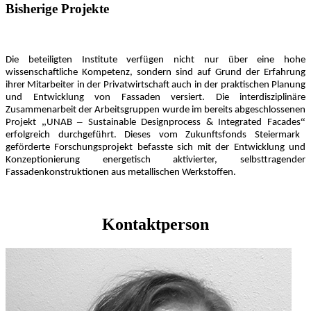
Bisherige Projekte
ü
ü
Die beteiligten Institute verf
gen nicht nur
ber eine hohe
wissenschaftliche Kompetenz, sondern sind auf Grund der Erfahrung
ihrer Mitarbeiter in der Privatwirtschaft auch in der praktischen Planung
ä
und Entwicklung von Fassaden versiert. Die interdisziplin
re
Zusammenarbeit der Arbeitsgruppen wurde im bereits abgeschlossenen
„
–
“
Projekt
UNAB
Sustainable Designprocess & Integrated Facades
ü
erfolgreich durchgef
hrt. Dieses vom Zukunftsfonds Steiermark
ö
gef
rderte Forschungsprojekt befasste sich mit der Entwicklung und
Konzeptionierung energetisch aktivierter, selbsttragender
Fassadenkonstruktionen aus metallischen Werkstoffen.
Kontaktperson