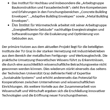
ü
„
Das Institut f
r Hochbau und insbesondere die
Arbeitsgruppe
“
Baukonstruktion und Fassadentechnik
,
sieht ihre Kompetenzen
„
und Erfahrungen in den Forschungsbereichen
Concrete Building
“
„
“
„
Envelopes
,
Adaptive Building Envelopes
sowie
Metal Building
“
Envelopes
.
Das Institut f
ü
ä
r W
rmetechnik arbeitet mit seiner Arbeitsgruppe
„
ä
“
Energieeffiziente Geb
ude
nachhaltige Energiestrategien und
ö
ü
Softwarel
sungen f
r die Evaluierung und Optimierung von
ä
Geb
uden aus.
ä
ü
Der prim
re Nutzen aus dem aktuellen Projekt liegt f
r die beteiligten
Institute der TU Graz in der starken Vernetzung mit Industriebetrieben
aus dem Bereich der metallischen Fertigungs- und Werkzeugtechnik. Die
ü
praktische Umsetzung theoretischen Wissens f
hrt zu Erkenntnissen,
ß
die durch eine ausschlie
lich wissenschaftliche Betrachtungsweise nicht
ö
ä
gewonnen werden k
nnen. Dies wiederum st
rkt einerseits das seitens
ä
der Technischen Universit
t Graz definierte Field of Expertise
„
“
ö
ü
Sustainable Systems
und erh
ht andererseits das Potenzial f
r
Kooperationen zwischen Unternehmen und wissenschaftlichen
Einrichtungen. Als weitere Vorteile aus der Zusammenarbeit von
ß
Wissenschaft und Wirtschaft ergeben sich die Erschlie
ung innovativer
ö
Technologien und die Er
ffnung neuer Forschungsthemen.