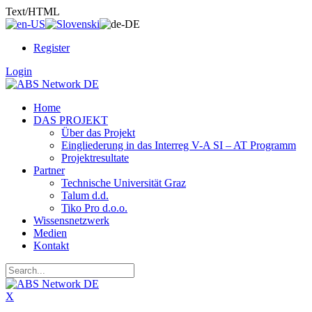
Text/HTML
Register
Login
Home
DAS PROJEKT
Über das Projekt
Eingliederung in das Interreg V-A SI – AT Programm
Projektresultate
Partner
Technische Universität Graz
Talum d.d.
Tiko Pro d.o.o.
Wissensnetzwerk
Medien
Kontakt
X