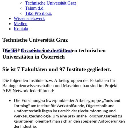
Technische Universität Graz
Talum d.d.
Tiko Pro d.o.o.
Wissensnetzwerk
Medien
Kontakt
Technische Universität Graz
Die TU Graz ist eine der ältesten technischen
Partner
/
Technische Universität Graz
Universitäten in Österreich
Sie ist 7 Fakultäten und 97 Institute gegliedert.
Die folgenden Institute bzw. Arbeitsgruppen der Fakult
ä
ten f
ü
r
Bauingenieurwissenschaften und Maschinenbau sind im Projekt
ABS Network federf
ü
hrend:
Die Forschungsschwerpunkte der Arbeitsgruppe
„
Tools and
“
ü
ü
Forming
am Institut f
r Werkstoffkunde, F
getechnik und
Umformtechnik liegen im Bereich der Blechumformung und
Werkzeugtechnologie. Um eine praxisnahe Forschungsarbeit zu
garantieren, orientiert man sich an den speziellen Anforderungen
der Industrie.