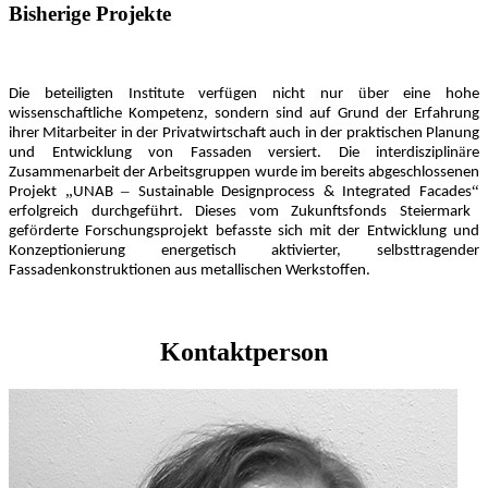
Bisherige Projekte
ü
ü
Die beteiligten Institute verf
gen nicht nur
ber eine hohe
wissenschaftliche Kompetenz, sondern sind auf Grund der Erfahrung
ihrer Mitarbeiter in der Privatwirtschaft auch in der praktischen Planung
ä
und Entwicklung von Fassaden versiert. Die interdisziplin
re
Zusammenarbeit der Arbeitsgruppen wurde im bereits abgeschlossenen
„
–
“
Projekt
UNAB
Sustainable Designprocess & Integrated Facades
ü
erfolgreich durchgef
hrt. Dieses vom Zukunftsfonds Steiermark
ö
gef
rderte Forschungsprojekt befasste sich mit der Entwicklung und
Konzeptionierung energetisch aktivierter, selbsttragender
Fassadenkonstruktionen aus metallischen Werkstoffen.
Kontaktperson