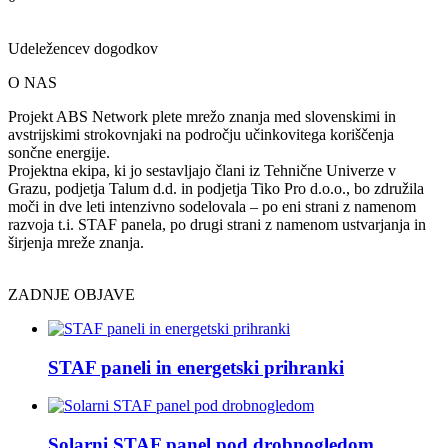
Udeležencev dogodkov
O NAS
Projekt ABS Network plete mrežo znanja med slovenskimi in
avstrijskimi strokovnjaki na področju učinkovitega koriščenja
sončne energije.
Projektna ekipa, ki jo sestavljajo člani iz Tehnične Univerze v
Grazu, podjetja Talum d.d. in podjetja Tiko Pro d.o.o., bo združila
moči in dve leti intenzivno sodelovala – po eni strani z namenom
razvoja t.i. STAF panela, po drugi strani z namenom ustvarjanja in
širjenja mreže znanja.
ZADNJE OBJAVE
STAF paneli in energetski prihranki
Solarni STAF panel pod drobnogledom