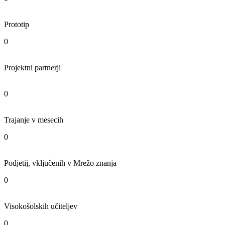
Prototip
0
Projektni partnerji
0
Trajanje v mesecih
0
Podjetij, vključenih v Mrežo znanja
0
Visokošolskih učiteljev
0