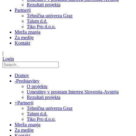
Rezultati projekta
Partnerji
Tehnična univerza Graz
Talum d.d.
Tiko Pro d.o.o.
Mreža znanja
Za medije
Kontakt
|
Login
Domov
-
Predstavitev
O projektu
Umestitev v program Interreg Slovenija-Avstrija
Rezultati projekta
+
Partnerji
Tehnična univerza Graz
Talum d.d.
Tiko Pro d.o.o.
Mreža znanja
Za medije
Kontakt