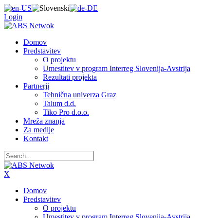
Login
Domov
Predstavitev
O projektu
Umestitev v program Interreg Slovenija-Avstrija
Rezultati projekta
Partnerji
Tehnična univerza Graz
Talum d.d.
Tiko Pro d.o.o.
Mreža znanja
Za medije
Kontakt
X
Domov
Predstavitev
O projektu
Umestitev v program Interreg Slovenija-Avstrija