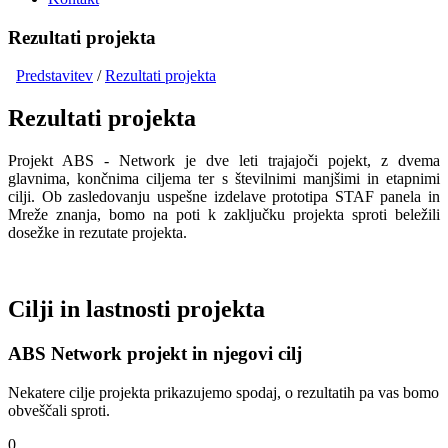
Rezultati projekta
Predstavitev
/
Rezultati projekta
Rezultati projekta
Projekt ABS - Network je dve leti trajajoči pojekt, z dvema
glavnima, končnima ciljema ter s številnimi manjšimi in etapnimi
cilji. Ob zasledovanju uspešne izdelave prototipa STAF panela in
Mreže znanja, bomo na poti k zaključku projekta sproti beležili
dosežke in rezutate projekta.
Cilji in lastnosti projekta
ABS Network projekt in njegovi cilj
Nekatere cilje projekta prikazujemo spodaj, o rezultatih pa vas bomo
obveščali sproti.
0