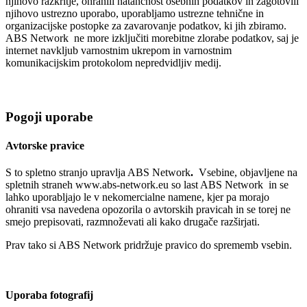
njihovo razkritje, ohranili natančnost osebnih podatkov in zagotovili
njihovo ustrezno uporabo, uporabljamo ustrezne tehnične in
organizacijske postopke za zavarovanje podatkov, ki jih zbiramo.
ABS Network ne more izključiti morebitne zlorabe podatkov, saj je
internet navkljub varnostnim ukrepom in varnostnim
komunikacijskim protokolom nepredvidljiv medij.
Pogoji uporabe
Avtorske pravice
S to spletno stranjo upravlja ABS Network
.
Vsebine, objavljene na
spletnih straneh www.abs-network.eu so last ABS Network in se
lahko uporabljajo le v nekomercialne namene, kjer pa morajo
ohraniti vsa navedena opozorila o avtorskih pravicah in se torej ne
smejo prepisovati, razmnoževati ali kako drugače razširjati.
Prav tako si ABS Network pridržuje pravico do sprememb vsebin.
Uporaba fotografij