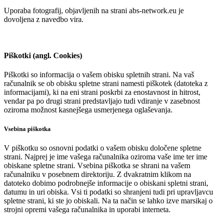
Uporaba fotografij, objavljenih na strani abs-network.eu je
dovoljena z navedbo vira.
Piškotki (angl. Cookies)
Piškotki so informacija o vašem obisku spletnih strani. Na vaš
računalnik se ob obisku spletne strani namesti piškotek (datoteka z
informacijami), ki na eni strani poskrbi za enostavnost in hitrost,
vendar pa po drugi strani predstavljajo tudi vdiranje v zasebnost
oziroma možnost kasnejšega usmerjenega oglaševanja.
Vsebina piškotka
V piškotku so osnovni podatki o vašem obisku določene spletne
strani. Najprej je ime vašega računalnika oziroma vaše ime ter ime
obiskane spletne strani. Vsebina piškotka se shrani na vašem
računalniku v posebnem direktoriju. Z dvakratnim klikom na
datoteko dobimo podrobnejše informacije o obiskani spletni strani,
datumu in uri obiska. Vsi ti podatki so shranjeni tudi pri upravljavcu
spletne strani, ki ste jo obiskali. Na ta način se lahko izve marsikaj o
strojni opremi vašega računalnika in uporabi interneta.