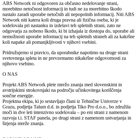
ABS Network ni odgovoren za občasno nedelovanje strani,
morebitno netočnost informacij in tudi ne za morebitno škodo
nastalo zaradi uporabe netočnih ali nepopolnih informacij. Niti ABS
Network niti katera koli druga pravna ali fizična oseba, ki je
sodelovala pri nastanku in izdelavi teh spletnih strani, zato ne
odgovarja za nobeno škodo, ki bi izhajala iz dostopa do, uporabe ali
nemožnosti uporabe informacij na teh spletnih straneh ali za kakršne
koli napake ali pomanjkljivosti v njihovi vsebini.
Pridružujemo si pravico, da uporabnike napotimo na druge strani
svetovnega spleta in ne prevzemamo nikakršne odgovornosti za
njihovo vsebino.
O NAS
Projekt ABS Network plete mrežo znanja med slovenskimi in
avstrijskimi strokovnjaki na področju učinkovitega koriščenja
sončne energije.
Projektna ekipa, ki jo sestavljajo člani iz Tehnične Univerze v
Grazu, podjetja Talum d.d. in podjetja Tiko Pro d.o.o., bo združila
moči in dve leti intenzivno sodelovala – po eni strani z namenom
razvoja t.i. STAF panela, po drugi strani z namenom ustvarjanja in
širjenja mreže znanja.