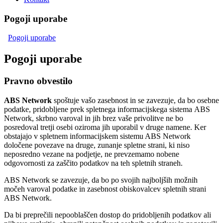
Pogoji uporabe
Pogoji uporabe
Pogoji uporabe
Pravno obvestilo
ABS Network
spoštuje vašo zasebnost in se zavezuje, da bo osebne
podatke, pridobljene prek spletnega informacijskega sistema ABS
Network, skrbno varoval in jih brez vaše privolitve ne bo
posredoval tretji osebi oziroma jih uporabil v druge namene. Ker
obstajajo v spletnem informacijskem sistemu ABS Network
določene povezave na druge, zunanje spletne strani, ki niso
neposredno vezane na podjetje, ne prevzemamo nobene
odgovornosti za zaščito podatkov na teh spletnih straneh.
ABS Network se zavezuje, da bo po svojih najboljših možnih
močeh varoval podatke in zasebnost obiskovalcev spletnih strani
ABS Network.
Da bi preprečili nepooblaščen dostop do pridobljenih podatkov ali