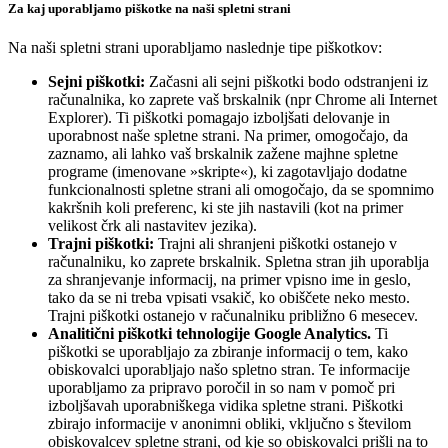
Za kaj uporabljamo piškotke na naši spletni strani
Na naši spletni strani uporabljamo naslednje tipe piškotkov:
Sejni piškotki:
Začasni ali sejni piškotki bodo odstranjeni iz
računalnika, ko zaprete vaš brskalnik (npr Chrome ali Internet
Explorer). Ti piškotki pomagajo izboljšati delovanje in
uporabnost naše spletne strani. Na primer, omogočajo, da
zaznamo, ali lahko vaš brskalnik zažene majhne spletne
programe (imenovane »skripte«), ki zagotavljajo dodatne
funkcionalnosti spletne strani ali omogočajo, da se spomnimo
kakršnih koli preferenc, ki ste jih nastavili (kot na primer
velikost črk ali nastavitev jezika).
Trajni piškotki:
Trajni ali shranjeni piškotki ostanejo v
računalniku, ko zaprete brskalnik. Spletna stran jih uporablja
za shranjevanje informacij, na primer vpisno ime in geslo,
tako da se ni treba vpisati vsakič, ko obiščete neko mesto.
Trajni piškotki ostanejo v računalniku približno 6 mesecev.
Analitični piškotki tehnologije Google Analytics.
Ti
piškotki se uporabljajo za zbiranje informacij o tem, kako
obiskovalci uporabljajo našo spletno stran. Te informacije
uporabljamo za pripravo poročil in so nam v pomoč pri
izboljšavah uporabniškega vidika spletne strani. Piškotki
zbirajo informacije v anonimni obliki, vključno s številom
obiskovalcev spletne strani, od kje so obiskovalci prišli na to