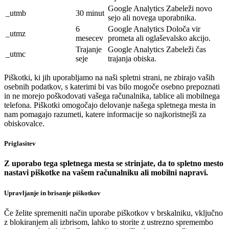
Google Analytics Zabeleži novo
_utmb
30 minut
sejo ali novega uporabnika.
6
Google Analytics Določa vir
_utmz
mesecev
prometa ali oglaševalsko akcijo.
Trajanje
Google Analytics Zabeleži čas
_utmc
seje
trajanja obiska.
Piškotki, ki jih uporabljamo na naši spletni strani, ne zbirajo vaših
osebnih podatkov, s katerimi bi vas bilo mogoče osebno prepoznati
in ne morejo poškodovati vašega računalnika, tablice ali mobilnega
telefona. Piškotki omogočajo delovanje našega spletnega mesta in
nam pomagajo razumeti, katere informacije so najkoristnejši za
obiskovalce.
Priglasitev
Z uporabo tega spletnega mesta se strinjate, da to spletno mesto
nastavi piškotke na vašem računalniku ali mobilni napravi.
Upravljanje in brisanje piškotkov
Če želite spremeniti način uporabe piškotkov v brskalniku, vključno
z blokiranjem ali izbrisom, lahko to storite z ustrezno spremembo