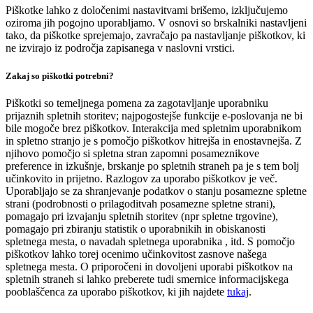
Piškotke lahko z določenimi nastavitvami brišemo, izključujemo
oziroma jih pogojno uporabljamo. V osnovi so brskalniki nastavljeni
tako, da piškotke sprejemajo, zavračajo pa nastavljanje piškotkov, ki
ne izvirajo iz področja zapisanega v naslovni vrstici.
Zakaj so piškotki potrebni?
Piškotki so temeljnega pomena za zagotavljanje uporabniku
prijaznih spletnih storitev; najpogostejše funkcije e-poslovanja ne bi
bile mogoče brez piškotkov. Interakcija med spletnim uporabnikom
in spletno stranjo je s pomočjo piškotkov hitrejša in enostavnejša. Z
njihovo pomočjo si spletna stran zapomni posameznikove
preference in izkušnje, brskanje po spletnih straneh pa je s tem bolj
učinkovito in prijetno. Razlogov za uporabo piškotkov je več.
Uporabljajo se za shranjevanje podatkov o stanju posamezne spletne
strani (podrobnosti o prilagoditvah posamezne spletne strani),
pomagajo pri izvajanju spletnih storitev (npr spletne trgovine),
pomagajo pri zbiranju statistik o uporabnikih in obiskanosti
spletnega mesta, o navadah spletnega uporabnika , itd. S pomočjo
piškotkov lahko torej ocenimo učinkovitost zasnove našega
spletnega mesta. O priporočeni in dovoljeni uporabi piškotkov na
spletnih straneh si lahko preberete tudi smernice informacijskega
pooblaščenca za uporabo piškotkov, ki jih najdete
tukaj
.