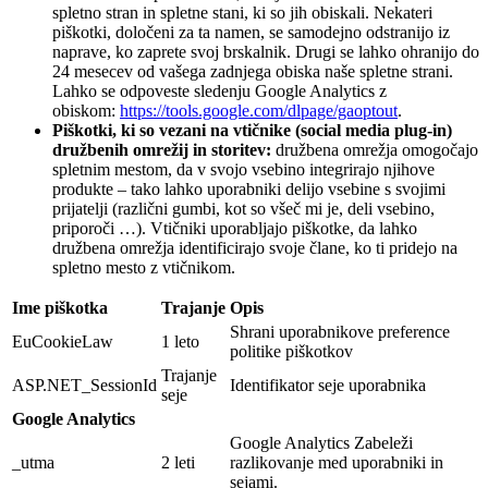
spletno stran in spletne stani, ki so jih obiskali. Nekateri
piškotki, določeni za ta namen, se samodejno odstranijo iz
naprave, ko zaprete svoj brskalnik. Drugi se lahko ohranijo do
24 mesecev od vašega zadnjega obiska naše spletne strani.
Lahko se odpoveste sledenju Google Analytics z
obiskom:
https://tools.google.com/dlpage/gaoptout
.
Piškotki, ki so vezani na vtičnike (social media plug-in)
družbenih omrežij in storitev:
družbena omrežja omogočajo
spletnim mestom, da v svojo vsebino integrirajo njihove
produkte – tako lahko uporabniki delijo vsebine s svojimi
prijatelji (različni gumbi, kot so všeč mi je, deli vsebino,
priporoči …). Vtičniki uporabljajo piškotke, da lahko
družbena omrežja identificirajo svoje člane, ko ti pridejo na
spletno mesto z vtičnikom.
Ime piškotka
Trajanje
Opis
Shrani uporabnikove preference
EuCookieLaw
1 leto
politike piškotkov
Trajanje
ASP.NET_SessionId
Identifikator seje uporabnika
seje
Google Analytics
Google Analytics Zabeleži
_utma
2 leti
razlikovanje med uporabniki in
sejami.