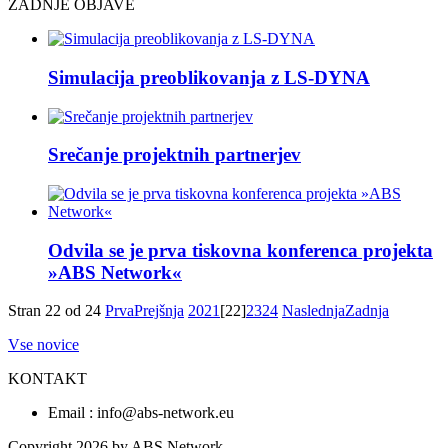
ZADNJE OBJAVE
Simulacija preoblikovanja z LS-DYNA
Srečanje projektnih partnerjev
Odvila se je prva tiskovna konferenca projekta
»ABS Network«
Stran 22 od 24
Prva
Prejšnja
20
21
[22]
23
24
Naslednja
Zadnja
Vse novice
KONTAKT
Email : info@abs-network.eu
Copyright 2026 by ABS Network