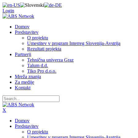
Login
Domov
Predstavitev
O projektu
Umestitev v program Interreg Slovenija-Avstrija
Rezultati projekta
Partnerji
Tehnična univerza Graz
Talum d.d.
Tiko Pro d.o.o.
Mreža znanja
Za medije
Kontakt
X
Domov
Predstavitev
O projektu
Umestitev v program Interreg Slovenija-Avstrija