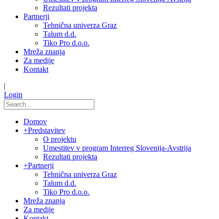
Rezultati projekta
Partnerji
Tehnična univerza Graz
Talum d.d.
Tiko Pro d.o.o.
Mreža znanja
Za medije
Kontakt
|
Login
Domov
+
Predstavitev
O projektu
Umestitev v program Interreg Slovenija-Avstrija
Rezultati projekta
+
Partnerji
Tehnična univerza Graz
Talum d.d.
Tiko Pro d.o.o.
Mreža znanja
Za medije
Kontakt