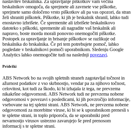
nastavitev brskalnika. Za upravljanje piškotkov vam večina
brskalnikov omogoča, da sprejmete ali zavrnete vse piškotke,
sprejmete samo določeno vrsto piškotkov ali pa vas opozori, da stran
želi shraniti piškotek. Piškotke, ki jih je brskalnik shranil, lahko tudi
enostavno izbrišete. Če spremenite ali izbrišete brskalnikovo
datoteko s piškotki, spremenite ali nagradite vaš brskalnik ali
napravo, boste morda morali ponovno onemogočiti piškotke.
Postopek za upravljanje in brisanje piškotkov se razlikuje od
brskalnika do brskalnika. Če pri tem potrebujete pomoč, lahko
pogledate v brskalnikovi pomoči uporabnikom. Sledenju Google
Analytics lahko onemogočite tudi na naslednji
povezavi
.
Pridržki
ABS Network bo na svojih spletnih straneh zagotavljal točnost in
ažurnost podatkov z vso skrbnostjo, vendar pa za njihovo točnost,
celovitost, kot tudi za škodo, ki bi izhajala iz tega, ne prevzema
nikakršne odgovornosti. ABS Network tudi ne prevzema nobene
odgovornosi v povezavi s posledicami, ki jih povzročijo informacije,
vsebovane na tej spletni strani. ABS Network, ne prevzema nobene
odgovornosti za morebitne viruse, ki bi se k uporabnikom prenesli s
te spletne strani, in toplo priporoča, da se uporabniki pred
nevarnostjo virusov ustrezno zavarujejo še pred prenosom
informacij s te spletne strani.