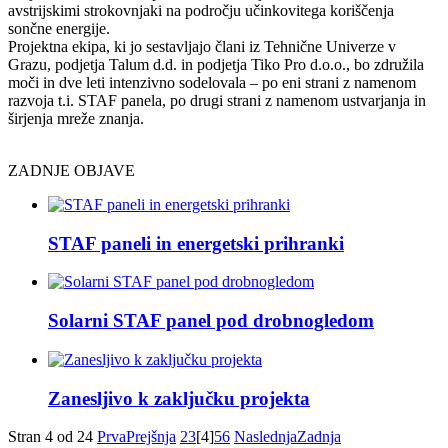
avstrijskimi strokovnjaki na področju učinkovitega koriščenja
sončne energije.
Projektna ekipa, ki jo sestavljajo člani iz Tehnične Univerze v
Grazu, podjetja Talum d.d. in podjetja Tiko Pro d.o.o., bo združila
moči in dve leti intenzivno sodelovala – po eni strani z namenom
razvoja t.i. STAF panela, po drugi strani z namenom ustvarjanja in
širjenja mreže znanja.
ZADNJE OBJAVE
STAF paneli in energetski prihranki
Solarni STAF panel pod drobnogledom
Zanesljivo k zaključku projekta
Stran 4 od 24
Prva
Prejšnja
2
3
[4]
5
6
Naslednja
Zadnja