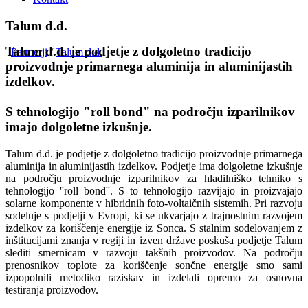
Talum d.d.
Talum d.d. je podjetje z dolgoletno tradicijo
Partnerji
/
Talum d.d.
proizvodnje primarnega aluminija in aluminijastih
izdelkov.
S tehnologijo "roll bond" na področju izparilnikov
imajo dolgoletne izkušnje.
Talum d.d. je podjetje z dolgoletno tradicijo proizvodnje primarnega
aluminija in aluminijastih izdelkov. Podjetje ima dolgoletne izkušnje
na področju proizvodnje izparilnikov za hladilniško tehniko s
tehnologijo ''roll bond''. S to tehnologijo razvijajo in proizvajajo
solarne komponente v hibridnih foto-voltaičnih sistemih. Pri razvoju
sodeluje s podjetji v Evropi, ki se ukvarjajo z trajnostnim razvojem
izdelkov za koriščenje energije iz Sonca. S stalnim sodelovanjem z
inštitucijami znanja v regiji in izven države poskuša podjetje Talum
slediti smernicam v razvoju takšnih proizvodov. Na področju
prenosnikov toplote za koriščenje sončne energije smo sami
izpopolnili metodiko raziskav in izdelali opremo za osnovna
testiranja proizvodov.