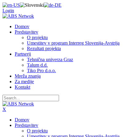
Login
Domov
Predstavitev
O projektu
Umestitev v program Interreg Slovenija-Avstrija
Rezultati projekta
Partnerji
Tehnična univerza Graz
Talum d.d.
Tiko Pro d.o.o.
Mreža znanja
Za medije
Kontakt
X
Domov
Predstavitev
O projektu
Umestitev v program Interreg Slovenija-Avstrija