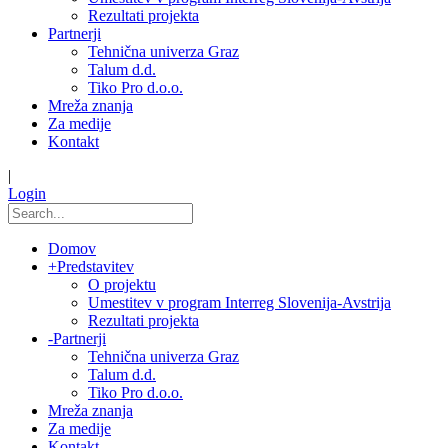
Rezultati projekta
Partnerji
Tehnična univerza Graz
Talum d.d.
Tiko Pro d.o.o.
Mreža znanja
Za medije
Kontakt
|
Login
Domov
+
Predstavitev
O projektu
Umestitev v program Interreg Slovenija-Avstrija
Rezultati projekta
-
Partnerji
Tehnična univerza Graz
Talum d.d.
Tiko Pro d.o.o.
Mreža znanja
Za medije
Kontakt