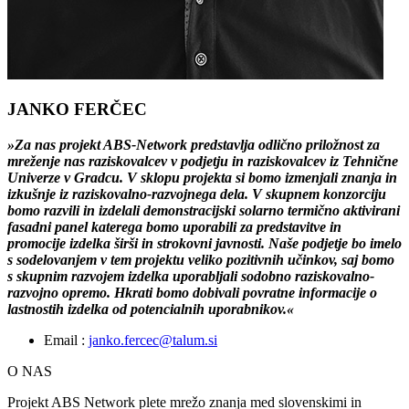
JANKO FERČEC
»Za nas projekt ABS-Network predstavlja odlično priložnost za
mreženje nas raziskovalcev v podjetju in raziskovalcev iz Tehnične
Univerze v Gradcu. V sklopu projekta si bomo izmenjali znanja in
izkušnje iz raziskovalno-razvojnega dela. V skupnem konzorciju
bomo razvili in izdelali demonstracijski solarno termično aktivirani
fasadni panel katerega bomo uporabili za predstavitve in
promocije izdelka širši in strokovni javnosti. Naše podjetje bo imelo
s sodelovanjem v tem projektu veliko pozitivnih učinkov, saj bomo
s skupnim razvojem izdelka uporabljali sodobno raziskovalno-
razvojno opremo. Hkrati bomo dobivali povratne informacije o
lastnostih izdelka od potencialnih uporabnikov.«
Email :
janko.fercec@talum.si
O NAS
Projekt ABS Network plete mrežo znanja med slovenskimi in