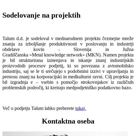
Sodelovanje na projektih
Talum d.d. je sodeloval v mednarodnem projektu čezmejne mreže
znanja za izboljšanje produktivnosti v poslovanju in industriji
obdelave kovin - Slovenija in Južna
Gradiščanska »Metal knowledge network« (MKN). Namen projekta
je bil strukturirana izmenjava in iskanje znanj industrijskih
proizvodnih procesov podjetij, ki so povezana z avtomobilsko
industrijo, saj se le ti srečujejo s podobnimi izzivi v upravljanju in
prenosu znanj na korporacijski in medkulturni ravni. Cilj projekta je
bil izgradnja e – vsebin s pomočjo strokovnjakov iz različnih
problemskih področij, ki kreirajo medpodjetniško podatkovno bazo.
Več o podjetju Talum lahko preberete
tukaj.
Kontaktna oseba