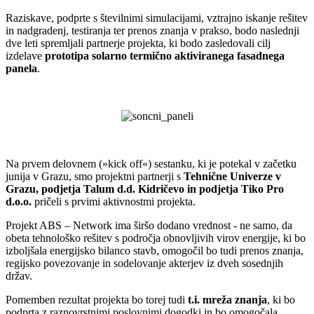
Raziskave, podprte s številnimi simulacijami, vztrajno iskanje rešitev
in nadgradenj, testiranja ter prenos znanja v prakso, bodo naslednji
dve leti spremljali partnerje projekta, ki bodo zasledovali cilj
izdelave
prototipa solarno termično aktiviranega fasadnega
panela
.
Na prvem delovnem (»kick off«) sestanku, ki je potekal v začetku
junija v Grazu, smo projektni partnerji s
Tehnične Univerze v
Grazu, podjetja Talum d.d. Kidričevo in podjetja Tiko Pro
d.o.o.
pričeli s prvimi aktivnostmi projekta.
Projekt ABS – Network ima širšo dodano vrednost - ne samo, da
obeta tehnološko rešitev s področja obnovljivih virov energije, ki bo
izboljšala energijsko bilanco stavb, omogočil bo tudi prenos znanja,
regijsko povezovanje in sodelovanje akterjev iz dveh sosednjih
držav.
Pomemben rezultat projekta bo torej tudi
t.i. mreža znanja
, ki bo
podprta z raznovrstnimi poslovnimi dogodki in bo omogočala