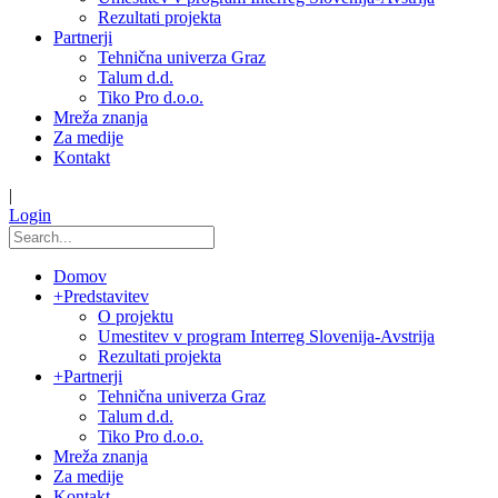
Rezultati projekta
Partnerji
Tehnična univerza Graz
Talum d.d.
Tiko Pro d.o.o.
Mreža znanja
Za medije
Kontakt
|
Login
Domov
+
Predstavitev
O projektu
Umestitev v program Interreg Slovenija-Avstrija
Rezultati projekta
+
Partnerji
Tehnična univerza Graz
Talum d.d.
Tiko Pro d.o.o.
Mreža znanja
Za medije
Kontakt