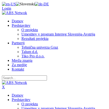
Login
Domov
Predstavitev
O projektu
Umestitev v program Interreg Slovenija-Avstrija
Rezultati projekta
Partnerji
Tehnična univerza Graz
Talum d.d.
Tiko Pro d.o.o.
Mreža znanja
Za medije
Kontakt
X
Domov
Predstavitev
O projektu
Umestitev v program Interreg Slovenija-Avstrija