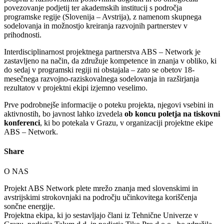
povezovanje podjetij ter akademskih institucij s področja
programske regije (Slovenija – Avstrija), z namenom skupnega
sodelovanja in možnostjo kreiranja razvojnih partnerstev v
prihodnosti.
Interdisciplinarnost projektnega partnerstva ABS – Network je
zastavljeno na način, da združuje kompetence in znanja v obliko, ki
do sedaj v programski regiji ni obstajala – zato se obetov 18-
mesečnega razvojno-raziskovalnega sodelovanja in razširjanja
rezultatov v projektni ekipi izjemno veselimo.
Prve podrobnejše informacije o poteku projekta, njegovi vsebini in
aktivnostih, bo javnost lahko izvedela
ob koncu poletja na
tiskovni
konferenci
, ki bo potekala v Grazu, v organizaciji projektne ekipe
ABS – Network.
Share
O NAS
Projekt ABS Network plete mrežo znanja med slovenskimi in
avstrijskimi strokovnjaki na področju učinkovitega koriščenja
sončne energije.
Projektna ekipa, ki jo sestavljajo člani iz Tehnične Univerze v