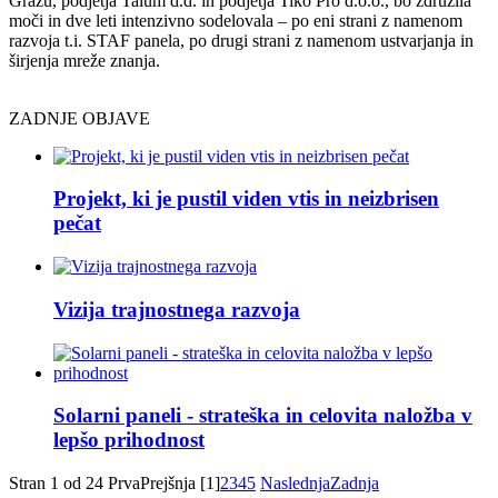
Grazu, podjetja Talum d.d. in podjetja Tiko Pro d.o.o., bo združila
moči in dve leti intenzivno sodelovala – po eni strani z namenom
razvoja t.i. STAF panela, po drugi strani z namenom ustvarjanja in
širjenja mreže znanja.
ZADNJE OBJAVE
Projekt, ki je pustil viden vtis in neizbrisen
pečat
Vizija trajnostnega razvoja
Solarni paneli - strateška in celovita naložba v
lepšo prihodnost
Stran 1 od 24
Prva
Prejšnja
[1]
2
3
4
5
Naslednja
Zadnja