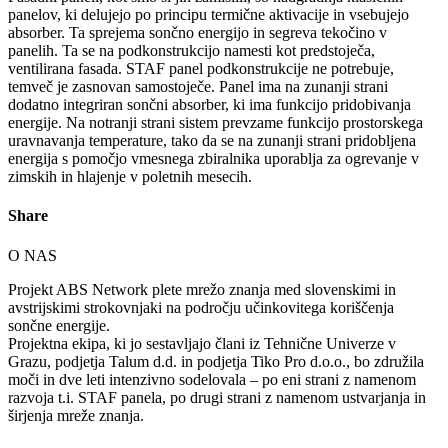
panelov, ki delujejo po principu termične aktivacije in vsebujejo
absorber. Ta sprejema sončno energijo in segreva tekočino v
panelih. Ta se na podkonstrukcijo namesti kot predstoječa,
ventilirana fasada. STAF panel podkonstrukcije ne potrebuje,
temveč je zasnovan samostoječe. Panel ima na zunanji strani
dodatno integriran sončni absorber, ki ima funkcijo pridobivanja
energije. Na notranji strani sistem prevzame funkcijo prostorskega
uravnavanja temperature, tako da se na zunanji strani pridobljena
energija s pomočjo vmesnega zbiralnika uporablja za ogrevanje v
zimskih in hlajenje v poletnih mesecih.
Share
O NAS
Projekt ABS Network plete mrežo znanja med slovenskimi in
avstrijskimi strokovnjaki na področju učinkovitega koriščenja
sončne energije.
Projektna ekipa, ki jo sestavljajo člani iz Tehnične Univerze v
Grazu, podjetja Talum d.d. in podjetja Tiko Pro d.o.o., bo združila
moči in dve leti intenzivno sodelovala – po eni strani z namenom
razvoja t.i. STAF panela, po drugi strani z namenom ustvarjanja in
širjenja mreže znanja.