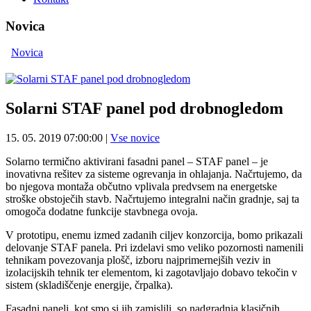
Novica
Novica
Solarni STAF panel pod drobnogledom
15. 05. 2019 07:00:00
|
Vse novice
Solarno termično aktivirani fasadni panel – STAF panel – je
inovativna rešitev za sisteme ogrevanja in ohlajanja. Načrtujemo, da
bo njegova montaža občutno vplivala predvsem na energetske
stroške obstoječih stavb. Načrtujemo integralni način gradnje, saj ta
omogoča dodatne funkcije stavbnega ovoja.
V prototipu, enemu izmed zadanih ciljev konzorcija, bomo prikazali
delovanje STAF panela. Pri izdelavi smo veliko pozornosti namenili
tehnikam povezovanja plošč, izboru najprimernejših veziv in
izolacijskih tehnik ter elementom, ki zagotavljajo dobavo tekočin v
sistem (skladiščenje energije, črpalka).
Fasadni paneli, kot smo si jih zamislili, so nadgradnja klasičnih