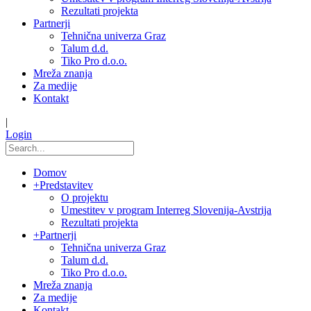
Rezultati projekta
Partnerji
Tehnična univerza Graz
Talum d.d.
Tiko Pro d.o.o.
Mreža znanja
Za medije
Kontakt
|
Login
Domov
+
Predstavitev
O projektu
Umestitev v program Interreg Slovenija-Avstrija
Rezultati projekta
+
Partnerji
Tehnična univerza Graz
Talum d.d.
Tiko Pro d.o.o.
Mreža znanja
Za medije
Kontakt