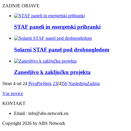
ZADNJE OBJAVE
STAF paneli in energetski prihranki
Solarni STAF panel pod drobnogledom
Zanesljivo k zaključku projekta
Stran 4 od 24
Prva
Prejšnja
2
3
[4]
5
6
Naslednja
Zadnja
Vse novice
KONTAKT
Email : info@abs-network.eu
Copyright 2026 by ABS Network