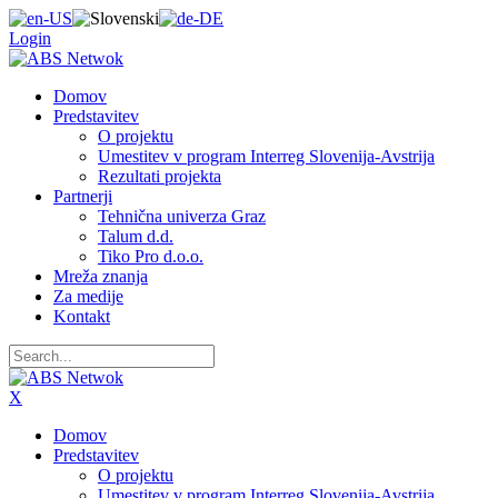
Login
Domov
Predstavitev
O projektu
Umestitev v program Interreg Slovenija-Avstrija
Rezultati projekta
Partnerji
Tehnična univerza Graz
Talum d.d.
Tiko Pro d.o.o.
Mreža znanja
Za medije
Kontakt
X
Domov
Predstavitev
O projektu
Umestitev v program Interreg Slovenija-Avstrija