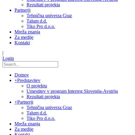
Rezultati projekta
Partnerji
Tehnična univerza Graz
Talum d.d.
Tiko Pro d.o.o.
Mreža znanja
Za medije
Kontakt
|
Login
Domov
+
Predstavitev
O projektu
Umestitev v program Interreg Slovenija-Avstrija
Rezultati projekta
+
Partnerji
Tehnična univerza Graz
Talum d.d.
Tiko Pro d.o.o.
Mreža znanja
Za medije
Kontakt