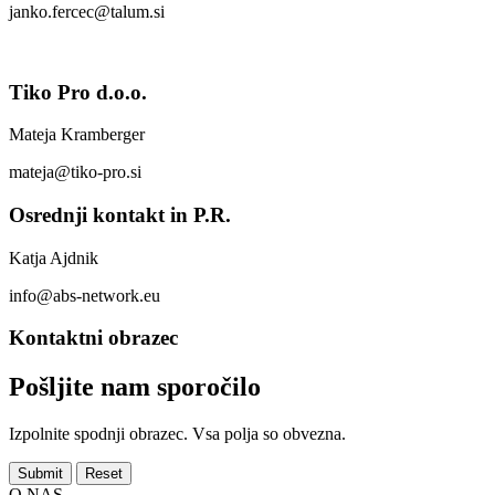
janko.fercec@talum.si
Tiko Pro d.o.o.
Mateja Kramberger
mateja@tiko-pro.si
Osrednji kontakt in P.R.
Katja Ajdnik
info@abs-network.eu
Kontaktni obrazec
Pošljite nam sporočilo
Izpolnite spodnji obrazec. Vsa polja so obvezna.
O NAS