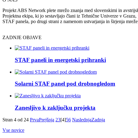
Projekt ABS Network plete mrežo znanja med slovenskimi in avstrijsk
Projektna ekipa, ki jo sestavljajo člani iz Tehnične Univerze v Grazu, 
STAF panela, po drugi strani z namenom ustvarjanja in širjenja mreže
ZADNJE OBJAVE
STAF paneli in energetski prihranki
Solarni STAF panel pod drobnogledom
Zanesljivo k zaključku projekta
Stran 4 od 24
Prva
Prejšnja
2
3
[4]
5
6
Naslednja
Zadnja
Vse novice