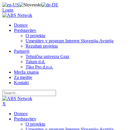
Login
Domov
Predstavitev
O projektu
Umestitev v program Interreg Slovenija-Avstrija
Rezultati projekta
Partnerji
Tehnična univerza Graz
Talum d.d.
Tiko Pro d.o.o.
Mreža znanja
Za medije
Kontakt
X
Domov
Predstavitev
O projektu
Umestitev v program Interreg Slovenija-Avstrija