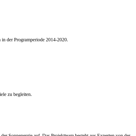
h in der Programperiode 2014-2020.
ele zu begleiten.
der Sonnenergie auf. Das Projektteam besteht aus Experten von der