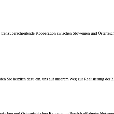
 grenzüberschreitende Kooperation zwischen Slowenien und Österreic
den Sie herzlich dazu ein, uns auf unserem Weg zur Realisierung der Zi
schen und Österreichischen Experten im Bereich effizienter Nutzung 