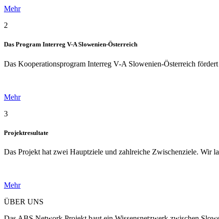
Mehr
2
Das Program Interreg V-A Slowenien-Österreich
Das Kooperationsprogram Interreg V-A Slowenien-Österreich fördert
Mehr
3
Projektresultate
Das Projekt hat zwei Hauptziele und zahlreiche Zwischenziele. Wir la
Mehr
ÜBER UNS
Das ABS Network Projekt baut ein Wissensnetzwerk zwischen Sloweni