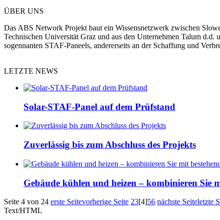
ÜBER UNS
Das ABS Network Projekt baut ein Wissensnetzwerk zwischen Sloweni
Technischen Universität Graz und aus den Unternehmen Talum d.d. und
sogennanten STAF-Paneels, andererseits an der Schaffung und Verbr
LETZTE NEWS
Solar-STAF-Panel auf dem Prüfstand
Zuverlässig bis zum Abschluss des Projekts
Gebäude kühlen und heizen – kombinieren Sie m
Seite 4 von 24
erste Seite
vorherige Seite
2
3
[4]
5
6
nächste Seite
letzte S
Text/HTML