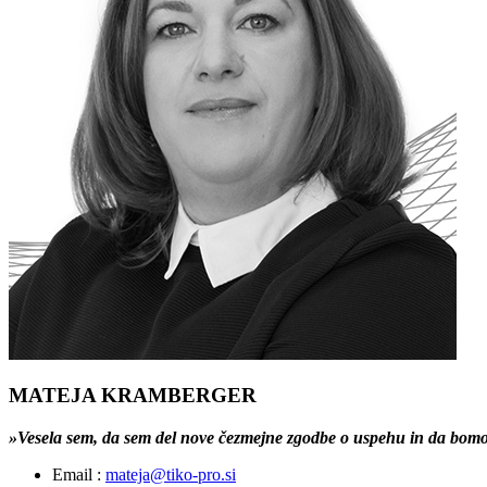
MATEJA KRAMBERGER
»Vesela sem, da sem del nove čezmejne zgodbe o uspehu in da bomo 
Email :
mateja@tiko-pro.si