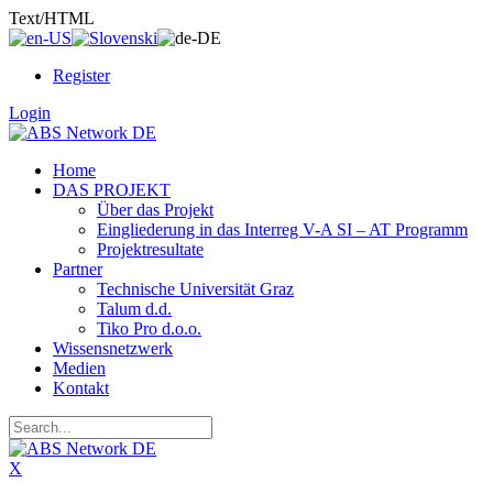
Text/HTML
Register
Login
Home
DAS PROJEKT
Über das Projekt
Eingliederung in das Interreg V-A SI – AT Programm
Projektresultate
Partner
Technische Universität Graz
Talum d.d.
Tiko Pro d.o.o.
Wissensnetzwerk
Medien
Kontakt
X