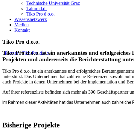
Technische Universität Graz
Talum d.d.
Tiko Pro d.o.o.
Wissensnetzwerk
Medien
Kontakt
Tiko Pro d.o.o.
Tiko Pro d.o.o. ist ein anerkanntes und erfolgreich
Partner
/
Tiko Pro d.o.o.
Projekten und andererseits die Berichterstattung unte
Tiko Pro d.o.o. ist ein anerkanntes und erfolgreiches Beratungsunter
unterstützt. Das Unternehmen hat zahlreiche Referenzen sowohl auf nati
auch Projekte in denen Unternehmen bei der Implementation und Beric
Auf ihrer referenzliste befinden sich mehr als 390 Geschäftspartner u
Im Rahmen dieser Aktivitäten hat das Unternehmen auch zahlreiche P
Bisherige Projekte