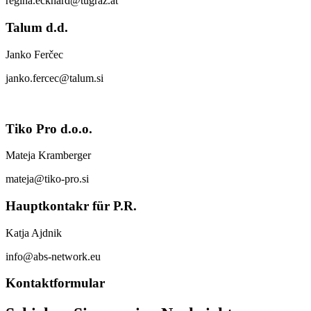
regina.eckhard@tugraz.at
Talum d.d.
Janko Ferčec
janko.fercec@talum.si
Tiko Pro d.o.o.
Mateja Kramberger
mateja@tiko-pro.si
Hauptkontakr für P.R.
Katja Ajdnik
info@abs-network.eu
Kontaktformular