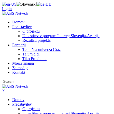
Login
Domov
Predstavitev
O projektu
Umestitev v program Interreg Slovenija-Avstrija
Rezultati projekta
Partnerji
Tehnična univerza Graz
Talum d.d.
Tiko Pro d.o.o.
Mreža znanja
Za medije
Kontakt
X
Domov
Predstavitev
O projektu
Umestitev v program Interreg Slovenija-Avstrija