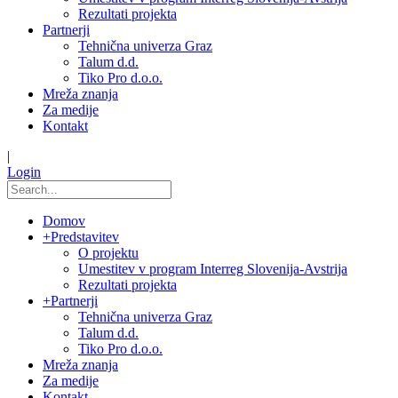
Rezultati projekta
Partnerji
Tehnična univerza Graz
Talum d.d.
Tiko Pro d.o.o.
Mreža znanja
Za medije
Kontakt
|
Login
Domov
+
Predstavitev
O projektu
Umestitev v program Interreg Slovenija-Avstrija
Rezultati projekta
+
Partnerji
Tehnična univerza Graz
Talum d.d.
Tiko Pro d.o.o.
Mreža znanja
Za medije
Kontakt