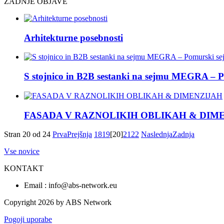
ZADNJE OBJAVE
Arhitekturne posebnosti
S stojnico in B2B sestanki na sejmu MEGRA – 
FASADA V RAZNOLIKIH OBLIKAH & DIM
Stran 20 od 24
Prva
Prejšnja
18
19
[20]
21
22
Naslednja
Zadnja
Vse novice
KONTAKT
Email : info@abs-network.eu
Copyright 2026 by ABS Network
Pogoji uporabe