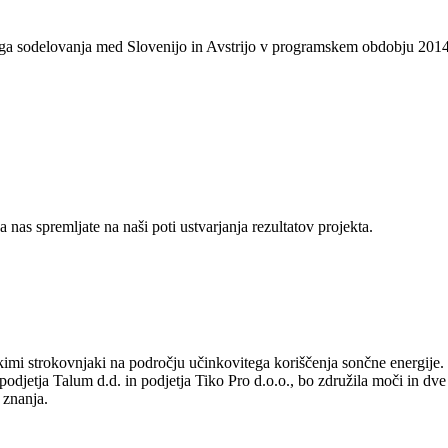
ega sodelovanja med Slovenijo in Avstrijo v programskem obdobju 201
a nas spremljate na naši poti ustvarjanja rezultatov projekta.
imi strokovnjaki na področju učinkovitega koriščenja sončne energije.
podjetja Talum d.d. in podjetja Tiko Pro d.o.o., bo združila moči in dve
 znanja.