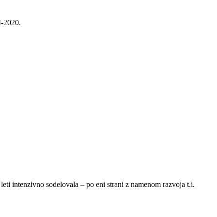
4-2020.
 leti intenzivno sodelovala – po eni strani z namenom razvoja t.i.