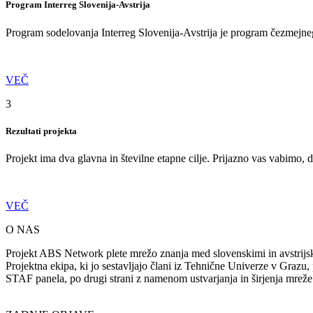
Program Interreg Slovenija-Avstrija
Program sodelovanja Interreg Slovenija-Avstrija je program čezmejn
VEČ
3
Rezultati projekta
Projekt ima dva glavna in številne etapne cilje. Prijazno vas vabimo, d
VEČ
O NAS
Projekt ABS Network plete mrežo znanja med slovenskimi in avstrijsk
Projektna ekipa, ki jo sestavljajo člani iz Tehnične Univerze v Grazu, 
STAF panela, po drugi strani z namenom ustvarjanja in širjenja mreže