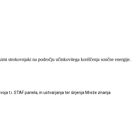
imi strokovnjaki na področju učinkovitega koriščenja sončne energije.
zvoja
t.i
. STAF panela, in ustvarjanja ter
š
irjenja Mre
ž
e znanja.