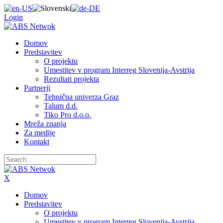
Login
Domov
Predstavitev
O projektu
Umestitev v program Interreg Slovenija-Avstrija
Rezultati projekta
Partnerji
Tehnična univerza Graz
Talum d.d.
Tiko Pro d.o.o.
Mreža znanja
Za medije
Kontakt
X
Domov
Predstavitev
O projektu
Umestitev v program Interreg Slovenija-Avstrija