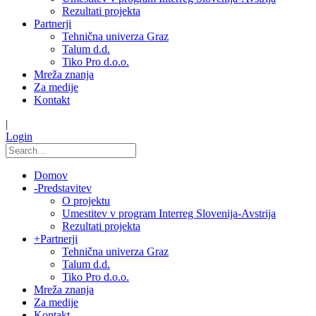
Rezultati projekta
Partnerji
Tehnična univerza Graz
Talum d.d.
Tiko Pro d.o.o.
Mreža znanja
Za medije
Kontakt
|
Login
Domov
-
Predstavitev
O projektu
Umestitev v program Interreg Slovenija-Avstrija
Rezultati projekta
+
Partnerji
Tehnična univerza Graz
Talum d.d.
Tiko Pro d.o.o.
Mreža znanja
Za medije
Kontakt