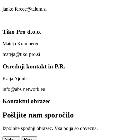
janko.fercec@talum.si
Tiko Pro d.o.o.
Mateja Kramberger
mateja@tiko-pro.si
Osrednji kontakt in P.R.
Katja Ajdnik
info@abs-network.eu
Kontaktni obrazec
Pošljite nam sporočilo
Izpolnite spodnji obrazec. Vsa polja so obvezna.