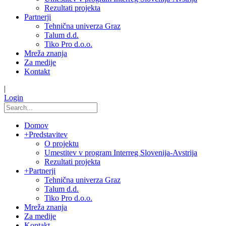
Rezultati projekta
Partnerji
Tehnična univerza Graz
Talum d.d.
Tiko Pro d.o.o.
Mreža znanja
Za medije
Kontakt
|
Login
Domov
+
Predstavitev
O projektu
Umestitev v program Interreg Slovenija-Avstrija
Rezultati projekta
+
Partnerji
Tehnična univerza Graz
Talum d.d.
Tiko Pro d.o.o.
Mreža znanja
Za medije
Kontakt