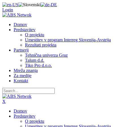
Login
Domov
Predstavitev
O projektu
Umestitev v program Interreg Slovenija-Avstrija
Rezultati projekta
Partnerji
Tehnična univerza Graz
Talum d.d.
Tiko Pro d.o.o.
Mreža znanja
Za medije
Kontakt
X
Domov
Predstavitev
O projektu
Umestitev v program Interreg Slovenija-Avstrija