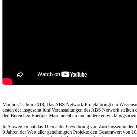
Maribor, 5. Juni 2018; Das ABS Network-Projekt bringt ein Wissensn
ersten der insgesamt fünf Veranstaltungen des ABS Network stellten
den Bereichen Energie, Maschinenbau und andere entwicklungsorienti
In Slowenien hat das Thema der Gewährung von Zuschüssen in den let
9 Jahren der Wert aller genehmigten Projekte den Gesamtwert von 102.